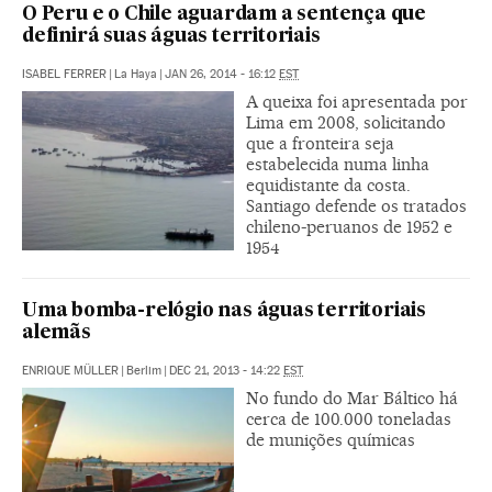
O Peru e o Chile aguardam a sentença que
definirá suas águas territoriais
ISABEL FERRER
|
La Haya
|
JAN 26, 2014 - 16:12
EST
A queixa foi apresentada por
Lima em 2008, solicitando
que a fronteira seja
estabelecida numa linha
equidistante da costa.
Santiago defende os tratados
chileno-peruanos de 1952 e
1954
Uma bomba-relógio nas águas territoriais
alemãs
ENRIQUE MÜLLER
|
Berlim
|
DEC 21, 2013 - 14:22
EST
No fundo do Mar Báltico há
cerca de 100.000 toneladas
de munições químicas