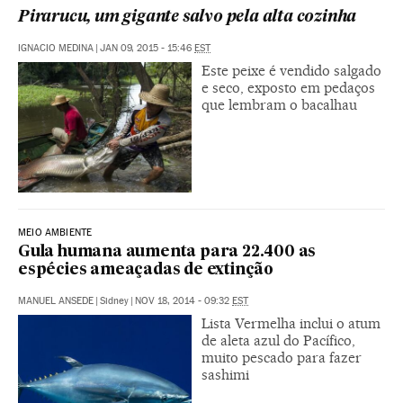
Pirarucu, um gigante salvo pela alta cozinha
IGNACIO MEDINA
|
JAN 09, 2015 - 15:46
EST
Este peixe é vendido salgado
e seco, exposto em pedaços
que lembram o bacalhau
MEIO AMBIENTE
Gula humana aumenta para 22.400 as
espécies ameaçadas de extinção
MANUEL ANSEDE
|
Sidney
|
NOV 18, 2014 - 09:32
EST
Lista Vermelha inclui o atum
de aleta azul do Pacífico,
muito pescado para fazer
sashimi