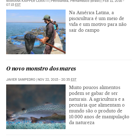
MARIANA KAIPPER CERATTI
|
Petrolândia, Pernambuco (Brasil)
|
FEB 11, 2016 -
07:15
EST
Na América Latina, a
piscicultura é um meio de
vida e um motivo para não
sair do campo
O novo monstro dos mares
JAVIER SAMPEDRO
|
NOV 22, 2015 - 20:35
EST
Muito poucos alimentos
podem se gabar de ser
naturais. A agricultura e a
pecuária que alimentam o
mundo são o produto de
10.000 anos de manipulação
da natureza