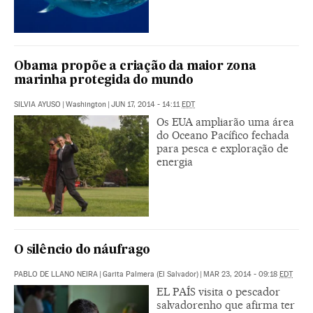
Obama propõe a criação da maior zona
marinha protegida do mundo
SILVIA AYUSO
|
Washington
|
JUN 17, 2014 - 14:11
EDT
Os EUA ampliarão uma área
do Oceano Pacífico fechada
para pesca e exploração de
energia
O silêncio do náufrago
PABLO DE LLANO NEIRA
|
Garita Palmera (El Salvador)
|
MAR 23, 2014 - 09:18
EDT
EL PAÍS visita o pescador
salvadorenho que afirma ter