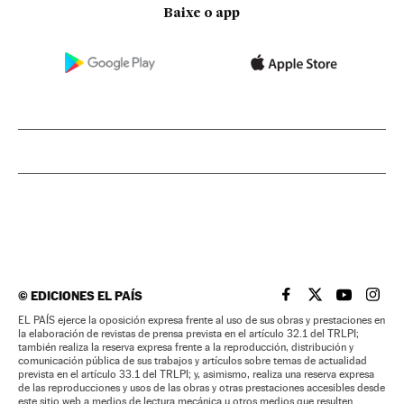
Baixe o app
©
EDICIONES EL PAÍS
EL PAÍS BRASIL EN
EL PAÍS BRASI
EL PAÍS B
EL PA
EL PAÍS ejerce la oposición expresa frente al uso de sus obras y prestaciones en
la elaboración de revistas de prensa prevista en el artículo 32.1 del TRLPI;
también realiza la reserva expresa frente a la reproducción, distribución y
comunicación pública de sus trabajos y artículos sobre temas de actualidad
prevista en el artículo 33.1 del TRLPI; y, asimismo, realiza una reserva expresa
de las reproducciones y usos de las obras y otras prestaciones accesibles desde
este sitio web a medios de lectura mecánica u otros medios que resulten