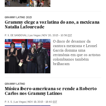
GRAMMY LATINO 2015
Grammy elege a voz latina do ano, a mexicana
Natalia Lafourcade
P. X. DE SANDOVAL
|
Las Vegas
|
NOV 20, 2015 - 10:56
EST
O disco de desamor da
cantora mexicana e Leonel
García domina uma
cerimônia em que os artistas
colombianos também
brilharam
GRAMMY LATINO
Música ibero-americana se rende a Roberto
Carlos nos Grammy Latinos
P. X. S.
|
Las Vegas
|
NOV 19, 2015 - 18:40
EST