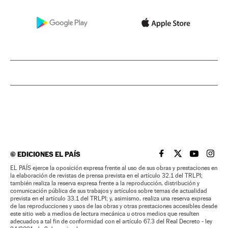
©
EDICIONES EL PAÍS
EL PAÍS BRASIL EN
EL PAÍS BRASI
EL PAÍS B
EL PA
EL PAÍS ejerce la oposición expresa frente al uso de sus obras y prestaciones en
la elaboración de revistas de prensa prevista en el artículo 32.1 del TRLPI;
también realiza la reserva expresa frente a la reproducción, distribución y
comunicación pública de sus trabajos y artículos sobre temas de actualidad
prevista en el artículo 33.1 del TRLPI; y, asimismo, realiza una reserva expresa
de las reproducciones y usos de las obras y otras prestaciones accesibles desde
este sitio web a medios de lectura mecánica u otros medios que resulten
adecuados a tal fin de conformidad con el artículo 67.3 del Real Decreto - ley