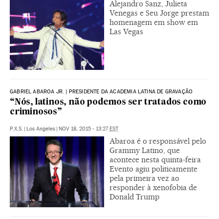
Alejandro Sanz, Julieta
Venegas e Seu Jorge prestam
homenagem em show em
Las Vegas
GABRIEL ABAROA JR. | PRESIDENTE DA ACADEMIA LATINA DE GRAVAÇÃO
“Nós, latinos, não podemos ser tratados como
criminosos”
P.X.S.
|
Los Angeles
|
NOV 18, 2015 - 13:27
EST
Abaroa é o responsável pelo
Grammy Latino, que
acontece nesta quinta-feira
Evento agiu politicamente
pela primeira vez ao
responder à xenofobia de
Donald Trump