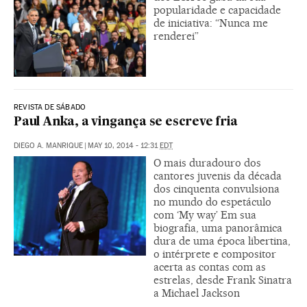
popularidade e capacidade
de iniciativa: “Nunca me
renderei”
REVISTA DE SÁBADO
Paul Anka, a vingança se escreve fria
DIEGO A. MANRIQUE
|
MAY 10, 2014 - 12:31
EDT
O mais duradouro dos
cantores juvenis da década
dos cinquenta convulsiona
no mundo do espetáculo
com ‘My way’ Em sua
biografia, uma panorâmica
dura de uma época libertina,
o intérprete e compositor
acerta as contas com as
estrelas, desde Frank Sinatra
a Michael Jackson