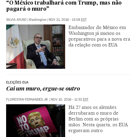
“O México trabalhará com Trump, mas não
pagará o muro”
SILVIA AYUSO
|
Washington
|
NOV 21, 2016 - 13:08
EST
Embaixador do México em
Washington já iniciou os
preparativos para a nova era
da relação com os EUA
ELEIÇÕES EUA
Cai um muro, ergue-se outro
FLORESTAN FERNANDES JR.
|
NOV 10, 2016 - 11:32
EST
Há 27 anos os alemães
derrubaram o muro de
Berlim com as próprias
mãos. Nesta quarta, os EUA
ergueram outro