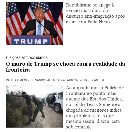
Republicano se apega à
versão mais dura do
discurso anti-imigração após
estar com Peña Nieto
ELEIÇÕES ESTADOS UNIDOS
O muro de Trump se choca com a realidade da
fronteira
PABLO XIMÉNEZ DE SANDOVAL
|
McAllen
|
AUG 24, 2016 - 07:48
EDT
Acompanhamos a Polícia de
Fronteira no ponto mais
quente dos Estados Unidos,
no sul do Texas Somente a
chegada de menores indica
um problema, mas que
mesmo assim, dizem, está
sob controle