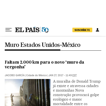
Pular para o conteúdo
SUSCRÍBETE
Muro Estados Unidos-México
Faltam 2.000 km para o novo ‘muro da
vergonha’
JACOBO GARCÍA
|
Cidade do México
|
JAN 27, 2017 - 11:49
EST
A muralha de Donald Trump
já existe e atravessa cidades
e montanhas Nova
construção provocará golpe
ecológico e maior
mortalidade entre os