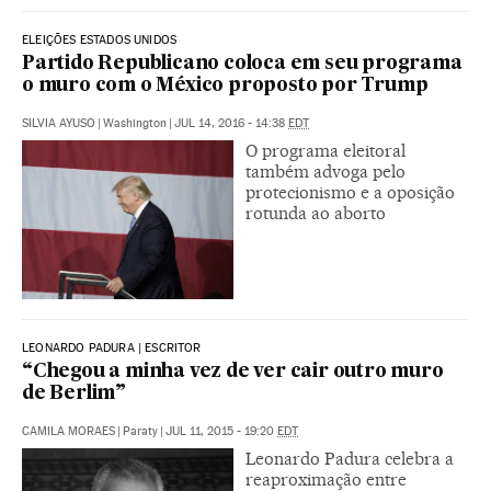
ELEIÇÕES ESTADOS UNIDOS
Partido Republicano coloca em seu programa
o muro com o México proposto por Trump
SILVIA AYUSO
|
Washington
|
JUL 14, 2016 - 14:38
EDT
O programa eleitoral
também advoga pelo
protecionismo e a oposição
rotunda ao aborto
LEONARDO PADURA | ESCRITOR
“Chegou a minha vez de ver cair outro muro
de Berlim”
CAMILA MORAES
|
Paraty
|
JUL 11, 2015 - 19:20
EDT
Leonardo Padura celebra a
reaproximação entre