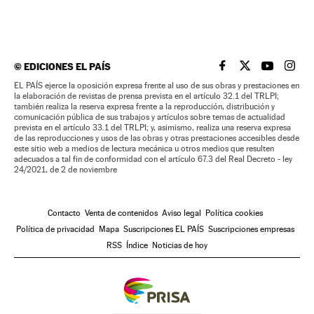
©
EDICIONES EL PAÍS
EL PAÍS BRASIL EN
EL PAÍS BRASI
EL PAÍS B
EL PA
EL PAÍS ejerce la oposición expresa frente al uso de sus obras y prestaciones en
la elaboración de revistas de prensa prevista en el artículo 32.1 del TRLPI;
también realiza la reserva expresa frente a la reproducción, distribución y
comunicación pública de sus trabajos y artículos sobre temas de actualidad
prevista en el artículo 33.1 del TRLPI; y, asimismo, realiza una reserva expresa
de las reproducciones y usos de las obras y otras prestaciones accesibles desde
este sitio web a medios de lectura mecánica u otros medios que resulten
adecuados a tal fin de conformidad con el artículo 67.3 del Real Decreto - ley
24/2021, de 2 de noviembre
Contacto
Venta de contenidos
Aviso legal
Política cookies
Política de privacidad
Mapa
Suscripciones EL PAÍS
Suscripciones empresas
RSS
Índice
Noticias de hoy