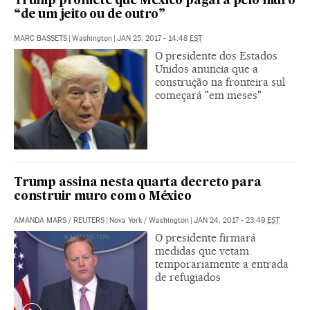
Trump promete que México pagará pelo muro
“de um jeito ou de outro”
MARC BASSETS
|
Washington
|
JAN 25, 2017 - 14:48
EST
O presidente dos Estados
Unidos anuncia que a
construção na fronteira sul
começará "em meses"
Trump assina nesta quarta decreto para
construir muro com o México
AMANDA MARS
/
REUTERS
|
Nova York / Washington
|
JAN 24, 2017 - 23:49
EST
O presidente firmará
medidas que vetam
temporariamente a entrada
de refugiados