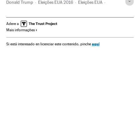
Donald Trump
Eleições EUA 2016
Eleições EUA
México
Estados Unidos
Eleições presidenciais
América do Norte
Eleições
América Latina
América
Adere a
Mais informações
Política
Muro Estados Unidos-México
Muro segurança
Conflitos fronteiriços
Imigração irregular
aquí
Si está interesado en licenciar este contenido, pinche
Política migração
Fronteiras
Migração
Política exterior
Demografia
Conflitos
Relações exteriores
Sociedade