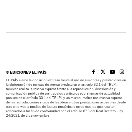
©
EDICIONES EL PAÍS
EL PAÍS BRASIL EN
EL PAÍS BRASI
EL PAÍS B
EL PA
EL PAÍS ejerce la oposición expresa frente al uso de sus obras y prestaciones en
la elaboración de revistas de prensa prevista en el artículo 32.1 del TRLPI;
también realiza la reserva expresa frente a la reproducción, distribución y
comunicación pública de sus trabajos y artículos sobre temas de actualidad
prevista en el artículo 33.1 del TRLPI; y, asimismo, realiza una reserva expresa
de las reproducciones y usos de las obras y otras prestaciones accesibles desde
este sitio web a medios de lectura mecánica u otros medios que resulten
adecuados a tal fin de conformidad con el artículo 67.3 del Real Decreto - ley
24/2021, de 2 de noviembre