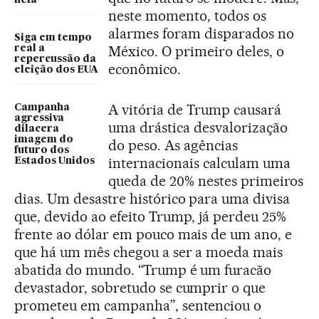
neste momento, todos os
alarmes foram disparados no
Siga em tempo
México. O primeiro deles, o
real a
repercussão da
econômico.
eleição dos EUA
A vitória de Trump causará
Campanha
agressiva
uma drástica desvalorização
dilacera
imagem do
do peso. As agências
futuro dos
internacionais calculam uma
Estados Unidos
queda de 20% nestes primeiros
dias. Um desastre histórico para uma divisa
que, devido ao efeito Trump, já perdeu 25%
frente ao dólar em pouco mais de um ano, e
que há um mês chegou a ser a moeda mais
abatida do mundo. “Trump é um furacão
devastador, sobretudo se cumprir o que
prometeu em campanha”, sentenciou o