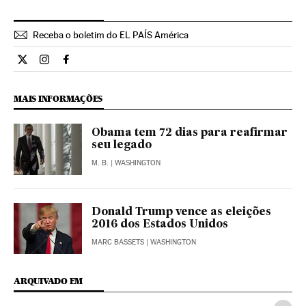
Receba o boletim do EL PAÍS América
Internacional El País Brasil en Twitter
Internacional El País Brasil en Instagram
Internacional El País Brasil en Facebook
MAIS INFORMAÇÕES
Obama tem 72 dias para reafirmar
seu legado
M. B.
| WASHINGTON
Donald Trump vence as eleições
2016 dos Estados Unidos
MARC BASSETS
| WASHINGTON
ARQUIVADO EM