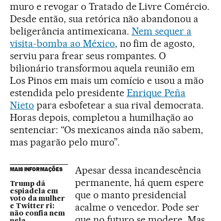
muro e revogar o Tratado de Livre Comércio.
Desde então, sua retórica não abandonou a
beligerância antimexicana.
Nem sequer a
visita-bomba ao México
, no fim de agosto,
serviu para frear seus rompantes. O
bilionário transformou aquela reunião em
Los Pinos em mais um comício e usou a mão
estendida pelo presidente
Enrique Peña
Nieto
para esbofetear a sua rival democrata.
Horas depois, completou a humilhação ao
sentenciar: “Os mexicanos ainda não sabem,
mas pagarão pelo muro”.
Apesar dessa incandescência
MAIS INFORMAÇÕES
permanente, há quem espere
Trump dá
espiadela em
que o manto presidencial
voto da mulher
acalme o vencedor. Pode ser
e Twitter ri:
não confia nem
que no futuro se modere. Mas,
nela