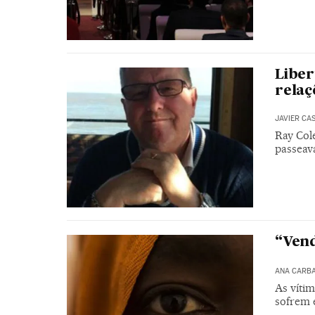
Liber
relaç
JAVIER CA
Ray Cole
passeav
“Vend
ANA CARB
As víti
sofrem 