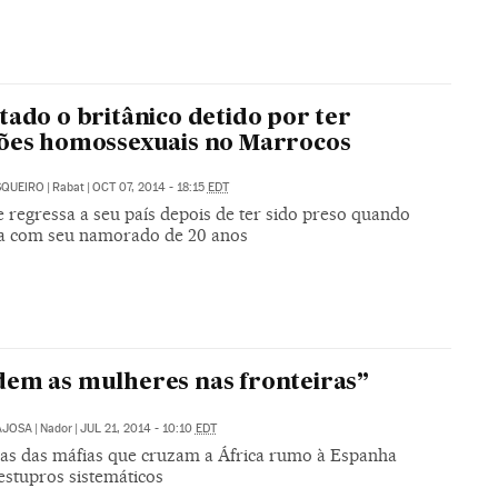
tado o britânico detido por ter
ões homossexuais no Marrocos
SQUEIRO
|
Rabat
|
OCT 07, 2014 - 18:15
EDT
 regressa a seu país depois de ter sido preso quando
a com seu namorado de 20 anos
em as mulheres nas fronteiras”
AJOSA
|
Nador
|
JUL 21, 2014 - 10:10
EDT
mas das máfias que cruzam a África rumo à Espanha
estupros sistemáticos