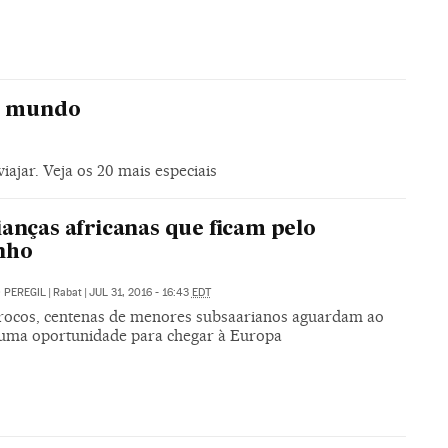
do mundo
iajar. Veja os 20 mais especiais
ianças africanas que ficam pelo
nho
 PEREGIL
|
Rabat
|
JUL 31, 2016 - 16:43
EDT
ocos, centenas de menores subsaarianos aguardam ao
 uma oportunidade para chegar à Europa