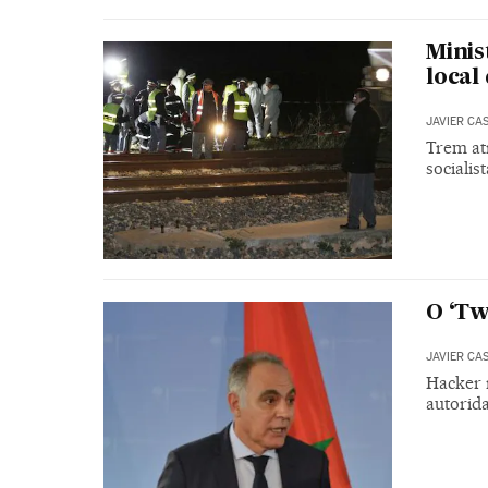
Minis
local
JAVIER CA
Trem at
sociali
O ‘Tw
JAVIER CA
Hacker 
autorid