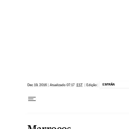
Pular para o conteúdo
ESPAÑA
Dec 19, 2016
|
Atualizado 07:17
EST
|
Edição:
Marrocos