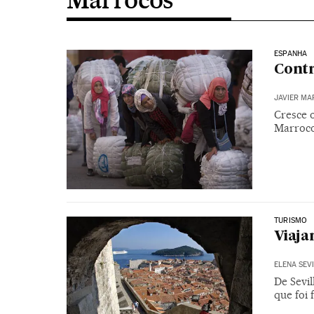
ESPANHA
Cont
JAVIER MA
Cresce 
Marroco
TURISMO
Viaja
ELENA SEV
De Sevi
que foi 