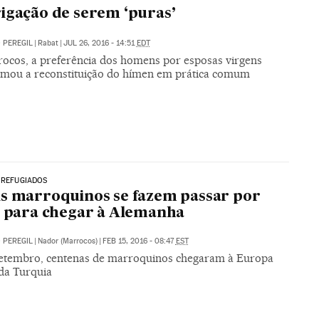
igação de serem ‘puras’
 PEREGIL
|
Rabat
|
JUL 26, 2016 - 14:51
EDT
ocos, a preferência dos homens por esposas virgens
rmou a reconstituição do hímen em prática comum
 REFUGIADOS
s marroquinos se fazem passar por
s para chegar à Alemanha
 PEREGIL
|
Nador (Marrocos)
|
FEB 15, 2016 - 08:47
EST
etembro, centenas de marroquinos chegaram à Europa
 da Turquia