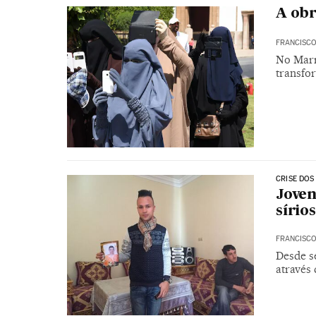
A obr
FRANCISCO
No Marr
transfo
CRISE DOS
Joven
sírio
FRANCISCO
Desde s
através