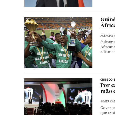
Guiné
Áfric
AGÊNCIAS
Substitu
African
adiamen
CRISE DO 
Por c
mão d
JAVIER CA
Governo 
que ter