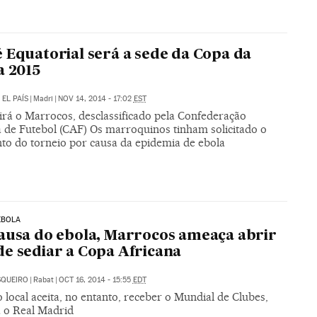
 Equatorial será a sede da Copa da
a 2015
/
EL PAÍS
|
Madri
|
NOV 14, 2014 - 17:02
EST
irá o Marrocos, desclassificado pela Confederação
a de Futebol (CAF) Os marroquinos tinham solicitado o
to do torneio por causa da epidemia de ebola
EBOLA
ausa do ebola, Marrocos ameaça abrir
e sediar a Copa Africana
SQUEIRO
|
Rabat
|
OCT 16, 2014 - 15:55
EDT
local aceita, no entanto, receber o Mundial de Clubes,
á o Real Madrid