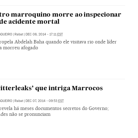
tro marroquino morre ao inspecionar
 de acidente mortal
SQUEIRO
|
Rabat
|
DEC 08, 2014 - 17:11
EST
ropela Abdelah Baha quando ele visitava rio onde líder
sta morreu afogado
itterleaks’ que intriga Marrocos
SQUEIRO
|
Rabat
|
DEC 07, 2014 - 09:53
EST
revela há meses documentos secretos do Governo;
ades não se pronunciam