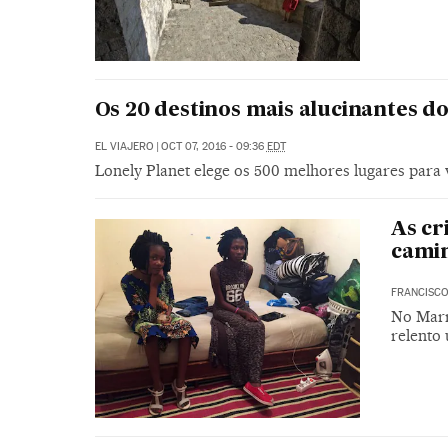
Os 20 destinos mais alucinantes 
EL VIAJERO
|
OCT 07, 2016 - 09:36
EDT
Lonely Planet elege os 500 melhores lugares para v
As cr
cami
FRANCISCO
No Marr
relento