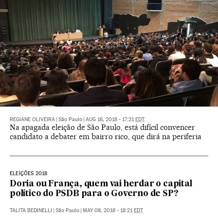
REGIANE OLIVEIRA
|
São Paulo
|
AUG 16, 2018 - 17:21
EDT
Na apagada eleição de São Paulo, está difícil convencer
candidato a debater em bairro rico, que dirá na periferia
ELEIÇÕES 2018
Doria ou França, quem vai herdar o capital
político do PSDB para o Governo de SP?
TALITA BEDINELLI
|
São Paulo
|
MAY 08, 2018 - 18:21
EDT