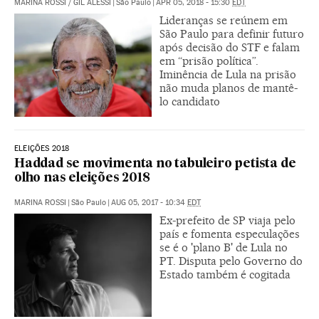
MARINA ROSSI
/
GIL ALESSI
|
São Paulo
|
APR 05, 2018 - 15:30
EDT
Lideranças se reúnem em
São Paulo para definir futuro
após decisão do STF e falam
em “prisão política”.
Iminência de Lula na prisão
não muda planos de mantê-
lo candidato
ELEIÇÕES 2018
Haddad se movimenta no tabuleiro petista de
olho nas eleições 2018
MARINA ROSSI
|
São Paulo
|
AUG 05, 2017 - 10:34
EDT
Ex-prefeito de SP viaja pelo
país e fomenta especulações
se é o 'plano B' de Lula no
PT. Disputa pelo Governo do
Estado também é cogitada