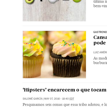
última 
bem-vin
GASTRONO
Cans
pode 
LUIZ AMÉ
As modi
burburi
‘Hipsters’ encarecem o que tocam
SALOMÉ GARCÍA
|
MAY 07, 2016 - 18:40
EDT
Pesquisamos seis coisas que essa tribo adotou, e 