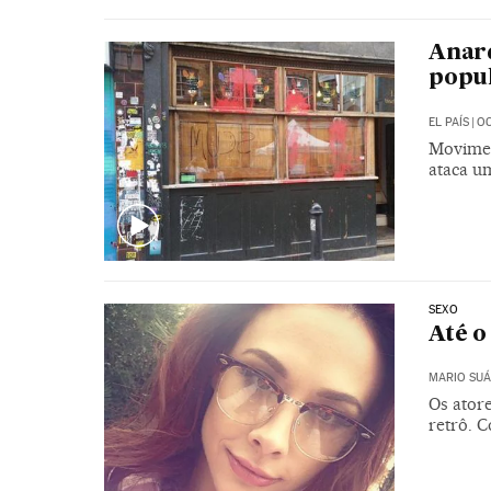
Anarq
popul
EL PAÍS
|
OC
Movimen
ataca u
SEXO
Até o
MARIO SUÁ
Os ator
retrô. C