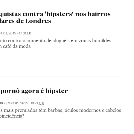
uistas contra ‘hipsters’ nos bairros
ares de Londres
T 01, 2015 - 17:01
EDT
to contra o aumento de aluguéis em zonas humildes
m café da moda
 pornô agora é hipster
REZ
|
MAY 01, 2015 - 19:21
EDT
es mais premiados têm barbas, óculos modernos e cabelos
oincidência?