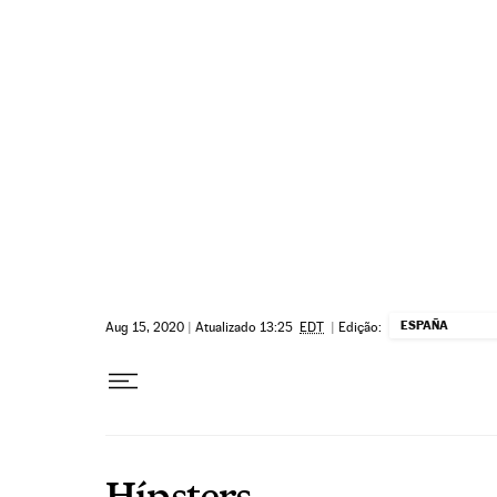
Pular para o conteúdo
ESPAÑA
Aug 15, 2020
|
Atualizado 13:25
EDT
|
Edição:
Hípsters