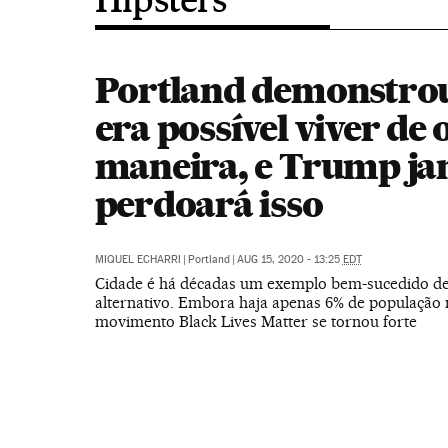
Portland demonstro
era possível viver de 
maneira, e Trump ja
perdoará isso
MIQUEL ECHARRI
|
Portland
|
AUG 15, 2020 - 13:25
EDT
Cidade é há décadas um exemplo bem-sucedido de 
alternativo. Embora haja apenas 6% de população n
movimento Black Lives Matter se tornou forte