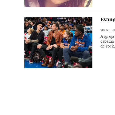
Evang
VICENTE J
A igrej
espalha
de rock,