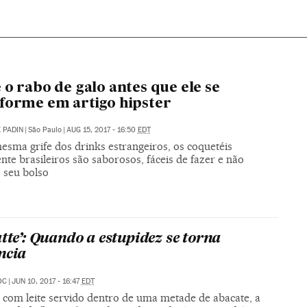
 o rabo de galo antes que ele se
forme em artigo hipster
 PADIN
|
São Paulo
|
AUG 15, 2017 - 16:50
EDT
esma grife dos drinks estrangeiros, os coquetéis
nte brasileiros são saborosos, fáceis de fazer e não
 seu bolso
atte’: Quando a estupidez se torna
ncia
OC
|
JUN 10, 2017 - 16:47
EDT
 com leite servido dentro de uma metade de abacate, a