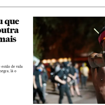
u que
outra
mais
estilo de vida
egra, lá o