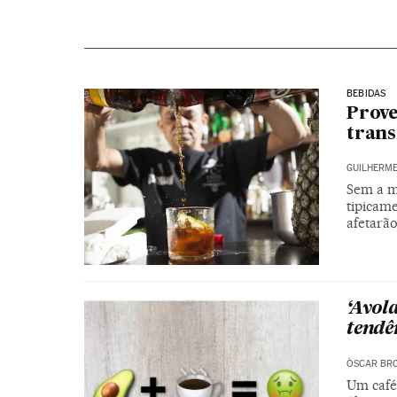
BEBIDAS
Prove
trans
GUILHERME
Sem a m
tipicame
afetarão
‘Avol
tendê
ÒSCAR BR
Um café