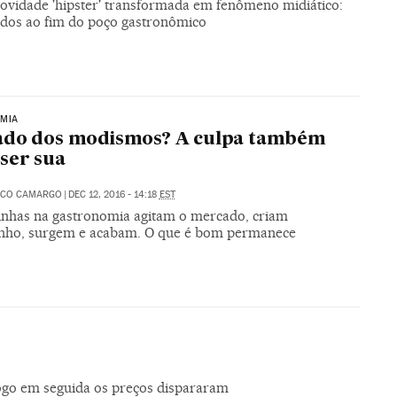
novidade 'hipster' transformada em fenômeno midiático:
dos ao fim do poço gastronômico
MIA
ado dos modismos? A culpa também
ser sua
RICO CAMARGO
|
DEC 12, 2016 - 14:18
EST
nhas na gastronomia agitam o mercado, criam
nho, surgem e acabam. O que é bom permanece
logo em seguida os preços dispararam