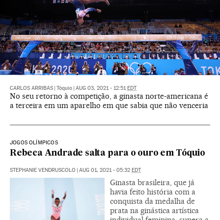
CARLOS ARRIBAS
|
Tóquio
|
AUG 03, 2021 - 12:51
EDT
No seu retorno à competição, a ginasta norte-americana é
a terceira em um aparelho em que sabia que não venceria
JOGOS OLÍMPICOS
Rebeca Andrade salta para o ouro em Tóquio
STEPHANIE VENDRUSCOLO
|
AUG 01, 2021 - 05:32
EDT
Ginasta brasileira, que já
havia feito história com a
conquista da medalha de
prata na ginástica artística
individual feminina, supera a