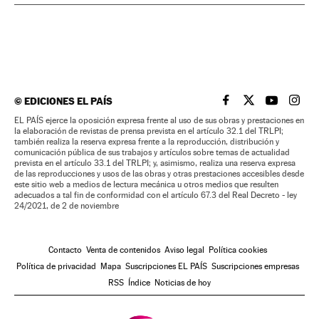
©
EDICIONES EL PAÍS
EL PAÍS BRASIL EN
EL PAÍS BRASI
EL PAÍS B
EL PA
EL PAÍS ejerce la oposición expresa frente al uso de sus obras y prestaciones en
la elaboración de revistas de prensa prevista en el artículo 32.1 del TRLPI;
también realiza la reserva expresa frente a la reproducción, distribución y
comunicación pública de sus trabajos y artículos sobre temas de actualidad
prevista en el artículo 33.1 del TRLPI; y, asimismo, realiza una reserva expresa
de las reproducciones y usos de las obras y otras prestaciones accesibles desde
este sitio web a medios de lectura mecánica u otros medios que resulten
adecuados a tal fin de conformidad con el artículo 67.3 del Real Decreto - ley
24/2021, de 2 de noviembre
Contacto
Venta de contenidos
Aviso legal
Política cookies
Política de privacidad
Mapa
Suscripciones EL PAÍS
Suscripciones empresas
RSS
Índice
Noticias de hoy