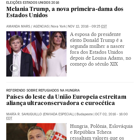
ELEIÇÕES ESTADOS UNIDOS 2016
Melania Trump, a nova primeira-dama dos
Estados Unidos
AMANDA MARS
/
AGENCIAS
|
Nova York
|
NOV 12, 2016 - 09:25
EST
A esposa do presidente
eleito Donald Trump é a
segunda mulher a nascer
fora dos Estados Unidos
depois de Louisa Adams, no
começo do século XIX
REFERENDO SOBRE REFUGIADOS NA HUNGRIA
Países do leste da União Europeia estreitam
aliança ultraconservadora e eurocética
MARÍA R. SAHUQUILLO (ENVIADA ESPECIAL)
|
Budapeste
|
OCT 02, 2016 - 16:00
EDT
Hungria, Polônia, Eslováquia
e República Tcheca
ressaltam valores que os