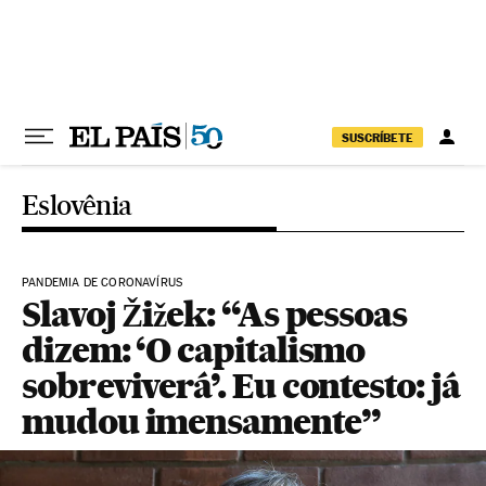
Pular para o conteúdo
SUSCRÍBETE
Eslovênia
PANDEMIA DE CORONAVÍRUS
Slavoj Žižek: “As pessoas
dizem: ‘O capitalismo
sobreviverá’. Eu contesto: já
mudou imensamente”