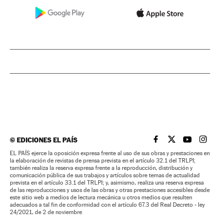
©
EDICIONES EL PAÍS
EL PAÍS BRASIL EN
EL PAÍS BRASI
EL PAÍS B
EL PA
EL PAÍS ejerce la oposición expresa frente al uso de sus obras y prestaciones en
la elaboración de revistas de prensa prevista en el artículo 32.1 del TRLPI;
también realiza la reserva expresa frente a la reproducción, distribución y
comunicación pública de sus trabajos y artículos sobre temas de actualidad
prevista en el artículo 33.1 del TRLPI; y, asimismo, realiza una reserva expresa
de las reproducciones y usos de las obras y otras prestaciones accesibles desde
este sitio web a medios de lectura mecánica u otros medios que resulten
adecuados a tal fin de conformidad con el artículo 67.3 del Real Decreto - ley
24/2021, de 2 de noviembre