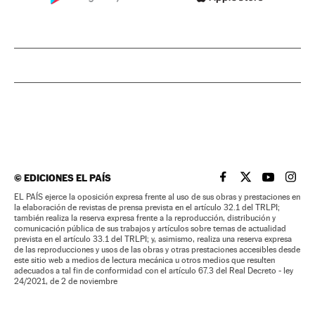
©
EDICIONES EL PAÍS
EL PAÍS BRASIL EN
EL PAÍS BRASI
EL PAÍS B
EL PA
EL PAÍS ejerce la oposición expresa frente al uso de sus obras y prestaciones en
la elaboración de revistas de prensa prevista en el artículo 32.1 del TRLPI;
también realiza la reserva expresa frente a la reproducción, distribución y
comunicación pública de sus trabajos y artículos sobre temas de actualidad
prevista en el artículo 33.1 del TRLPI; y, asimismo, realiza una reserva expresa
de las reproducciones y usos de las obras y otras prestaciones accesibles desde
este sitio web a medios de lectura mecánica u otros medios que resulten
adecuados a tal fin de conformidad con el artículo 67.3 del Real Decreto - ley
24/2021, de 2 de noviembre