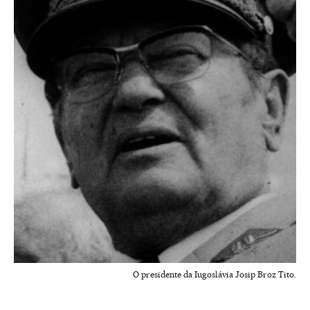
O presidente da Iugoslávia Josip Broz Tito.