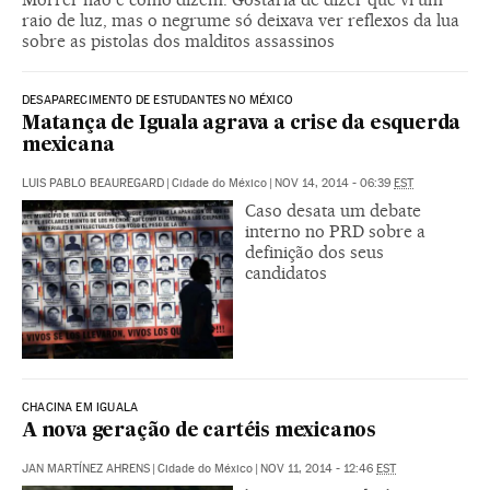
raio de luz, mas o negrume só deixava ver reflexos da lua
sobre as pistolas dos malditos assassinos
DESAPARECIMENTO DE ESTUDANTES NO MÉXICO
Matança de Iguala agrava a crise da esquerda
mexicana
LUIS PABLO BEAUREGARD
|
Cidade do México
|
NOV 14, 2014 - 06:39
EST
Caso desata um debate
interno no PRD sobre a
definição dos seus
candidatos
CHACINA EM IGUALA
A nova geração de cartéis mexicanos
JAN MARTÍNEZ AHRENS
|
Cidade do México
|
NOV 11, 2014 - 12:46
EST