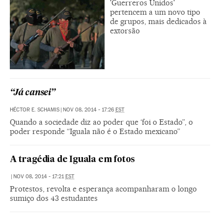
'Guerreros Unidos'
pertencem a um novo tipo
de grupos, mais dedicados à
extorsão
“Já cansei”
HÉCTOR E. SCHAMIS
|
NOV 08, 2014 - 17:26
EST
Quando a sociedade diz ao poder que ‘foi o Estado”, o
poder responde “Iguala não é o Estado mexicano”
A tragédia de Iguala em fotos
|
NOV 08, 2014 - 17:21
EST
Protestos, revolta e esperança acompanharam o longo
sumiço dos 43 estudantes