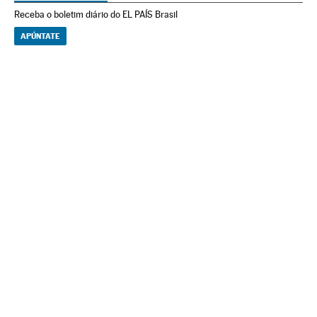
Receba o boletim diário do EL PAÍS Brasil
APÚNTATE
NEWSLETTERS
Boletín de América
Cada semana en tu cuenta de correo una selección de las noticias,
reportajes y análisis de los periodistas de EL PAÍS con los acontecimientos
más relevantes del continente.
Arquivo