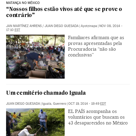
MATANÇA NO MÉXICO
“Nossos filhos estão vivos até que se prove o
contrário”
JAN MARTÍNEZ AHRENS
/
JUAN DIEGO QUESADA
|
Ayotzinapa
|
NOV 08, 2014 -
17:10
EST
Familiares afirmam que as
provas apresentadas pela
Procuradoria “não são
conclusivas”
Um cemitério chamado Iguala
JUAN DIEGO QUESADA
|
Iguala, Guerrero
|
OCT 19, 2014 - 19:49
EDT
EL PAÍS acompanha os
voluntários que buscam os
43 desaparecidos no México