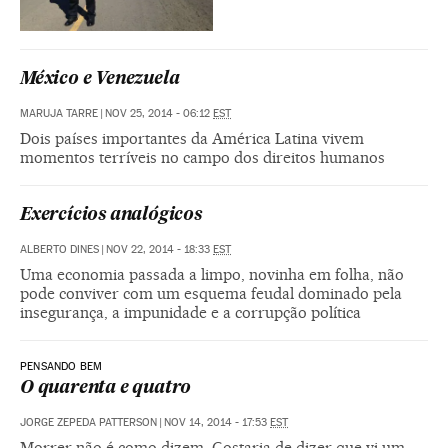
México e Venezuela
MARUJA TARRE
|
NOV 25, 2014 - 06:12
EST
Dois países importantes da América Latina vivem
momentos terríveis no campo dos direitos humanos
Exercícios analógicos
ALBERTO DINES
|
NOV 22, 2014 - 18:33
EST
Uma economia passada a limpo, novinha em folha, não
pode conviver com um esquema feudal dominado pela
insegurança, a impunidade e a corrupção política
PENSANDO BEM
O quarenta e quatro
JORGE ZEPEDA PATTERSON
|
NOV 14, 2014 - 17:53
EST
Morrer não é como dizem. Gostaria de dizer que vi um