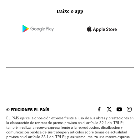
Baixe o app
©
EDICIONES EL PAÍS
EL PAÍS BRASIL EN
EL PAÍS BRASI
EL PAÍS B
EL PA
EL PAÍS ejerce la oposición expresa frente al uso de sus obras y prestaciones en
la elaboración de revistas de prensa prevista en el artículo 32.1 del TRLPI;
también realiza la reserva expresa frente a la reproducción, distribución y
comunicación pública de sus trabajos y artículos sobre temas de actualidad
prevista en el artículo 33.1 del TRLPI; y, asimismo, realiza una reserva expresa