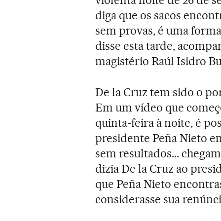
diga que os sacos encon
sem provas, é uma forma
disse esta tarde, acompa
magistério Raúl Isidro B
De la Cruz tem sido o po
Em um vídeo que começou 
quinta-feira à noite, é po
presidente Peña Nieto em
sem resultados... chegamo
dizia De la Cruz ao presi
que Peña Nieto encontras
considerasse sua renúnci