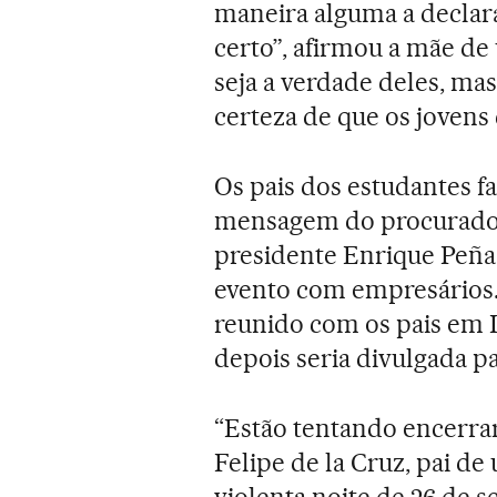
maneira alguma a declara
certo”, afirmou a mãe d
seja a verdade deles, ma
certeza de que os jovens
Os pais dos estudantes 
mensagem do procurador-
presidente Enrique Peña
evento com empresários.
reunido com os pais em I
depois seria divulgada pa
“Estão tentando encerrar
Felipe de la Cruz, pai d
violenta noite de 26 de 