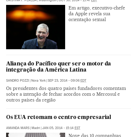
CRISTINA F. PEREDA
|
Washington
|
OCT 30, 2014 - 15:47
EDT
Em artigo, executivo-chefe
da Apple revela sua
orientação sexual
Aliança do Pacífico quer ser o motor da
integração da América Latina
SANDRO POZZI
|
Nova York
|
SEP 23, 2014 - 09:06
EDT
Os presidentes dos quatro países fundadores comentam
sobre a intenção de fechar acordos com o Mercosul e
outros países da região
Os EUA retomam o centro empresarial
AMANDA MARS
|
Madri
|
JAN 05, 2014 - 15:14
EST
Nove das 10 companhias