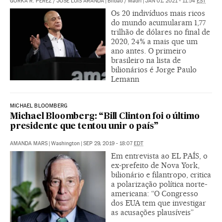
GORKA R. PÉREZ
/
JOSÉ LUIS ARANDA
|
Bilbao / Madri
|
JAN 01, 2021 - 11:54
EST
Os 20 indivíduos mais ricos
do mundo acumularam 1,77
trilhão de dólares no final de
2020, 24% a mais que um
ano antes. O primeiro
brasileiro na lista de
bilionários é Jorge Paulo
Lemann
MICHAEL BLOOMBERG
Michael Bloomberg: “Bill Clinton foi o último
presidente que tentou unir o país”
AMANDA MARS
|
Washington
|
SEP 29, 2019 - 18:07
EDT
Em entrevista ao EL PAÍS, o
ex-prefeito de Nova York,
bilionário e filantropo, critica
a polarização política norte-
americana: “O Congresso
dos EUA tem que investigar
as acusações plausíveis”