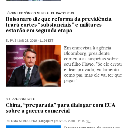
FÓRUM ECONÔMICO MUNDIAL DE DAVOS 2019
Bolsonaro diz que reforma da previdência
trará cortes “substanciais” e militares
estarão em segunda etapa
EL PAÍS
|
JAN 23, 2019 - 11:24
EST
Em entrevista à agência
Bloomberg, presidente
comenta as suspeitas sobre
seu filho Flávio. "Se ele errou
e ficar provado, eu lamento
como pai, mas ele vai ter que
pagar”
GUERRA COMERCIAL
China, “preparada” para dialogar com EUA
sobre a guerra comercial
PALOMA ALMOGUERA
|
Cingapura
|
NOV 06, 2018 - 11:14
EST