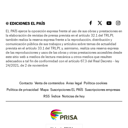
©
EDICIONES EL PAÍS
EL PAÍS BRASIL EN
EL PAÍS BRASI
EL PAÍS B
EL PA
EL PAÍS ejerce la oposición expresa frente al uso de sus obras y prestaciones en
la elaboración de revistas de prensa prevista en el artículo 32.1 del TRLPI;
también realiza la reserva expresa frente a la reproducción, distribución y
comunicación pública de sus trabajos y artículos sobre temas de actualidad
prevista en el artículo 33.1 del TRLPI; y, asimismo, realiza una reserva expresa
de las reproducciones y usos de las obras y otras prestaciones accesibles desde
este sitio web a medios de lectura mecánica u otros medios que resulten
adecuados a tal fin de conformidad con el artículo 67.3 del Real Decreto - ley
24/2021, de 2 de noviembre
Contacto
Venta de contenidos
Aviso legal
Política cookies
Política de privacidad
Mapa
Suscripciones EL PAÍS
Suscripciones empresas
RSS
Índice
Noticias de hoy