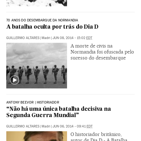
70 ANOS DO DESEMBARQUE DA NORMANDIA
A batalha oculta por trás do Dia D
GUILLERMO ALTARES
|
Madri
|
JUN 08, 2014 - 15:02
EDT
A morte de civis na
Normandia foi ofuscada pelo
sucesso do desembarque
ANTONY BEEVOR | HISTORIADOR
“Não há uma única batalha decisiva na
Segunda Guerra Mundial”
GUILLERMO ALTARES
|
Madri
|
JUN 06, 2014 - 09:41
EDT
O historiador britânico,
autor de Dia D - A Batalha