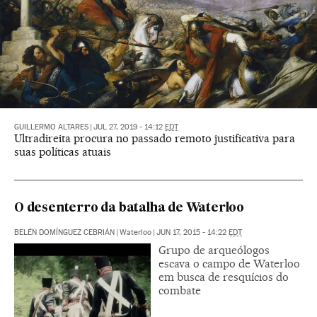
GUILLERMO ALTARES
|
JUL 27, 2019 - 14:12
EDT
Ultradireita procura no passado remoto justificativa para
suas políticas atuais
O desenterro da batalha de Waterloo
BELÉN DOMÍNGUEZ CEBRIÁN
|
Waterloo
|
JUN 17, 2015 - 14:22
EDT
Grupo de arqueólogos
escava o campo de Waterloo
em busca de resquícios do
combate