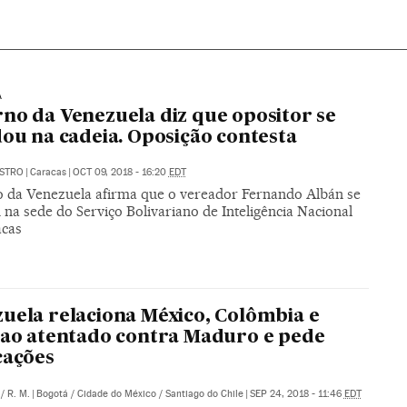
A
no da Venezuela diz que opositor se
dou na cadeia. Oposição contesta
ASTRO
|
Caracas
|
OCT 09, 2018 - 16:20
EDT
 da Venezuela afirma que o vereador Fernando Albán se
 na sede do Serviço Bolivariano de Inteligência Nacional
cas
uela relaciona México, Colômbia e
 ao atentado contra Maduro e pede
cações
/
R. M.
|
Bogotá / Cidade do México / Santiago do Chile
|
SEP 24, 2018 - 11:46
EDT