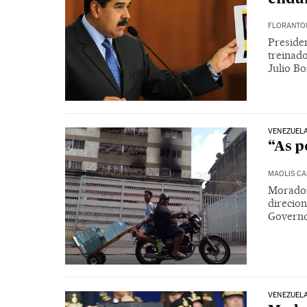
FLORANTON
Preside
treinad
Julio Bo
VENEZUEL
“As p
MAOLIS C
Morador
direcio
Governo
VENEZUEL