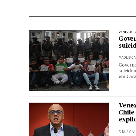
VENEZUEL
Gover
suici
MAOLIS C
Governo
suicidou
em Cara
Venez
Chile
expli
F. M.
/
V. U.