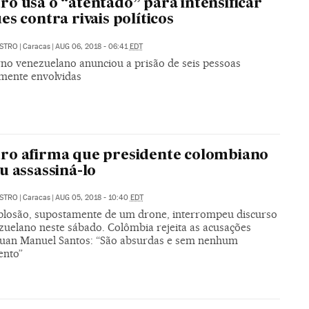
o usa o “atentado” para intensificar
es contra rivais políticos
ASTRO
|
Caracas
|
AUG 06, 2018 - 06:41
EDT
no venezuelano anunciou a prisão de seis pessoas
mente envolvidas
ro afirma que presidente colombiano
u assassiná-lo
ASTRO
|
Caracas
|
AUG 05, 2018 - 10:40
EDT
losão, supostamente de um drone, interrompeu discurso
zuelano neste sábado. Colômbia rejeita as acusações
Juan Manuel Santos: “São absurdas e sem nenhum
ento”