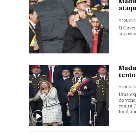
Madur
ataqu
MAOLIS C
O Gover
suposta
Madu
tento
MAOLIS C
Uma exp
do vene
contra 
fundam