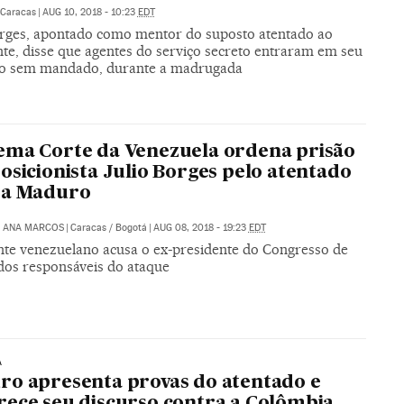
Caracas
|
AUG 10, 2018 - 10:23
EDT
orges, apontado como mentor do suposto atentado ao
nte, disse que agentes do serviço secreto entraram em seu
io sem mandado, durante a madrugada
ma Corte da Venezuela ordena prisão
osicionista Julio Borges pelo atentado
ra Maduro
/
ANA MARCOS
|
Caracas / Bogotá
|
AUG 08, 2018 - 19:23
EDT
nte venezuelano acusa o ex-presidente do Congresso de
dos responsáveis do ataque
A
o apresenta provas do atentado e
ece seu discurso contra a Colômbia