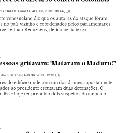
IA SINGER
|
Caracas
|
AUG 08, 2018 - 08:44
EDT
nte venezuelano diz que os autores do ataque foram
os no país vizinho e coordenados pelos parlamentares
rges e Juan Requesens, detido nesta terça
A
essoas gritavam: ‘Mataram o Maduro!”
ASTRO
|
Caracas
|
AUG 06, 2018 - 19:18
EDT
es do edifício onde caiu um dos drones supostamente
nados ao presidente escutaram duas detonações. O
 disse hoje ter prendido dois suspeitos do atentado
A