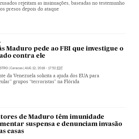
acusados rejeitam as insinuações, baseadas no testemunho
os presos depois do ataque
A
ás Maduro pede ao FBI que investigue o
ado contra ele
ASTRO
|
Caracas
|
AUG 12, 2018 - 17:52
EDT
te da Venezuela solicita a ajuda dos EUA para
cular” grupos “terroristas” na Flórida
itores de Maduro têm imunidade
mentar suspensa e denunciam invasão
as casas