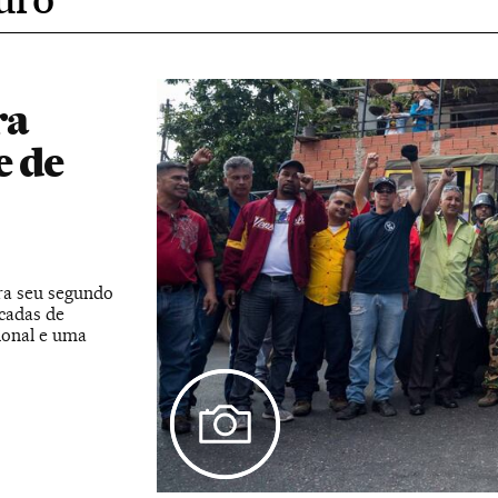
ra
e de
ra seu segundo
cadas de
ional e uma