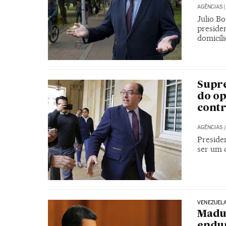
AGÊNCIAS
|
Julio B
preside
domicíl
Supre
do op
cont
AGÊNCIAS
Preside
ser um 
VENEZUEL
Madur
endur