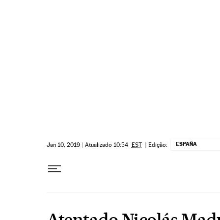
Pular para o conteúdo
ESPAÑA
Jan 10, 2019
|
Atualizado 10:54
EST
|
Edição:
Atentado Nicolás Mad