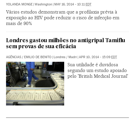
YOLANDA MONGE
|
Washington
|
MAY 16, 2014 - 10:11
EDT
Vários estudos demonstram que a profilaxia prévia à
exposição ao HIV pode reduzir o risco de infecção em
mais de 90%
Londres gastou milhões no antigripal Tamiflu
sem provas de sua eficácia
AGÊNCIAS
/
EMILIO DE BENITO
|
Londres / Madri
|
APR 10, 2014 - 15:09
EDT
Sua utilidade é duvidosa
segundo um estudo apoiado
pelo 'British Medical Journal'