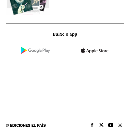
Baixe o app
©
EDICIONES EL PAÍS
EL PAÍS BRASIL EN
EL PAÍS BRASI
EL PAÍS B
EL PA