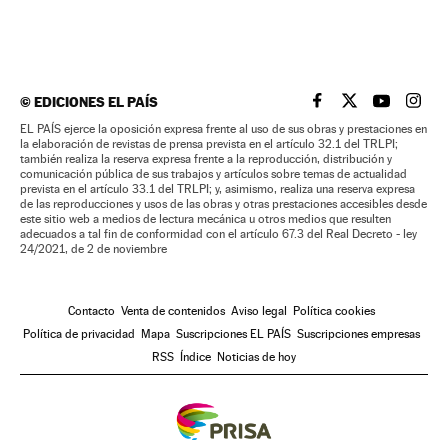
©
EDICIONES EL PAÍS
EL PAÍS BRASIL EN
EL PAÍS BRASI
EL PAÍS B
EL PA
EL PAÍS ejerce la oposición expresa frente al uso de sus obras y prestaciones en
la elaboración de revistas de prensa prevista en el artículo 32.1 del TRLPI;
también realiza la reserva expresa frente a la reproducción, distribución y
comunicación pública de sus trabajos y artículos sobre temas de actualidad
prevista en el artículo 33.1 del TRLPI; y, asimismo, realiza una reserva expresa
de las reproducciones y usos de las obras y otras prestaciones accesibles desde
este sitio web a medios de lectura mecánica u otros medios que resulten
adecuados a tal fin de conformidad con el artículo 67.3 del Real Decreto - ley
24/2021, de 2 de noviembre
Contacto
Venta de contenidos
Aviso legal
Política cookies
Política de privacidad
Mapa
Suscripciones EL PAÍS
Suscripciones empresas
RSS
Índice
Noticias de hoy