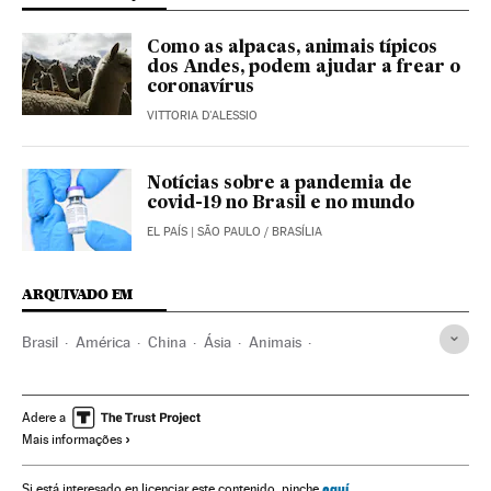
Como as alpacas, animais típicos
dos Andes, podem ajudar a frear o
coronavírus
VITTORIA D'ALESSIO
Notícias sobre a pandemia de
covid-19 no Brasil e no mundo
EL PAÍS
| SÃO PAULO / BRASÍLIA
ARQUIVADO EM
Brasil
América
China
Ásia
Animais
Animais selvagens
Migração
Elefantes (animal)
Adere a
Mais informações
aquí
Si está interesado en licenciar este contenido, pinche