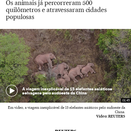
Os animais já percorreram 500
quilômetros e atravessaram cidades
populosas
A viagem inexplicável de 15 elefantes asiáticos
selvagens pelo sudoeste da China
01:45
Em vídeo, a viagem inexplicável de 15 elefantes asiáticos pelo sudoeste da
China.
Vídeo:
REUTERS