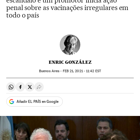
escândalo e um promotor inicia ação
penal sobre as vacinações irregulares em
todo o país
ENRIC GONZÁLEZ
Buenos Aires -
FEB
21, 2021 - 11:42
EST
Compartir en Whatsapp
Compartir en Facebook
Compartir en Twitter
Desplegar Redes Sociales
Añadir EL PAÍS en Google