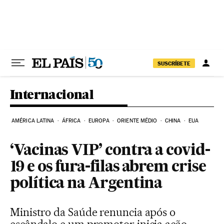
Pular para o conteúdo
SUSCRÍBETE
Internacional
AMÉRICA LATINA
ÁFRICA
EUROPA
ORIENTE MÉDIO
CHINA
EUA
‘Vacinas VIP’ contra a covid-
19 e os fura-filas abrem crise
política na Argentina
Ministro da Saúde renuncia após o