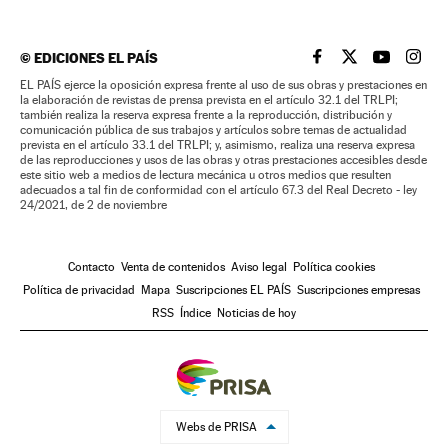
©
EDICIONES EL PAÍS
EL PAÍS BRASIL EN
EL PAÍS BRASI
EL PAÍS B
EL PA
EL PAÍS ejerce la oposición expresa frente al uso de sus obras y prestaciones en
la elaboración de revistas de prensa prevista en el artículo 32.1 del TRLPI;
también realiza la reserva expresa frente a la reproducción, distribución y
comunicación pública de sus trabajos y artículos sobre temas de actualidad
prevista en el artículo 33.1 del TRLPI; y, asimismo, realiza una reserva expresa
de las reproducciones y usos de las obras y otras prestaciones accesibles desde
este sitio web a medios de lectura mecánica u otros medios que resulten
adecuados a tal fin de conformidad con el artículo 67.3 del Real Decreto - ley
24/2021, de 2 de noviembre
Contacto
Venta de contenidos
Aviso legal
Política cookies
Política de privacidad
Mapa
Suscripciones EL PAÍS
Suscripciones empresas
RSS
Índice
Noticias de hoy
Webs de PRISA