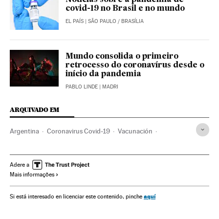
covid-19 no Brasil e no mundo
EL PAÍS
| SÃO PAULO / BRASÍLIA
Mundo consolida o primeiro
retrocesso do coronavírus desde o
início da pandemia
PABLO LINDE
| MADRI
ARQUIVADO EM
Argentina
Coronavirus Covid-19
Vacunación
Vacunas
Buenos Aires
Pandemia
Enfermedades
Enfermedades respiratorias
Alberto Fernández
Sputnik V
Adere a
Mais informações
aquí
Si está interesado en licenciar este contenido, pinche