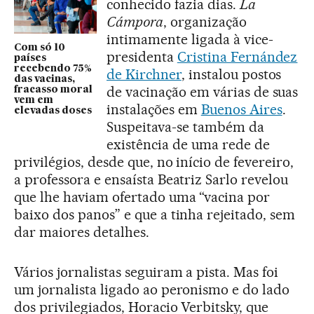
conhecido fazia dias.
La
Cámpora
, organização
intimamente ligada à vice-
Com só 10
presidenta
Cristina Fernández
países
recebendo 75%
de Kirchner
, instalou postos
das vacinas,
de vacinação em várias de suas
fracasso moral
vem em
instalações em
Buenos Aires
.
elevadas doses
Suspeitava-se também da
existência de uma rede de
privilégios, desde que, no início de fevereiro,
a professora e ensaísta Beatriz Sarlo revelou
que lhe haviam ofertado uma “vacina por
baixo dos panos” e que a tinha rejeitado, sem
dar maiores detalhes.
Vários jornalistas seguiram a pista. Mas foi
um jornalista ligado ao peronismo e do lado
dos privilegiados, Horacio Verbitsky, que