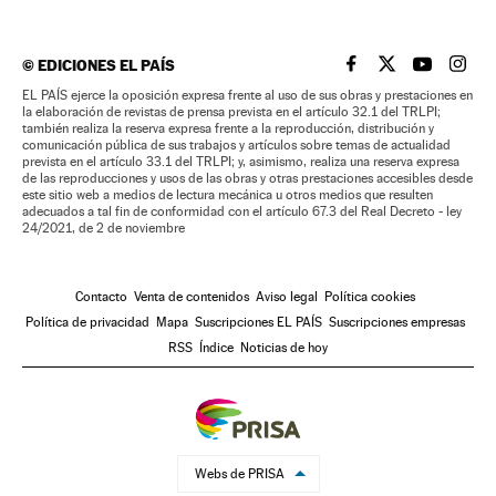
©
EDICIONES EL PAÍS
EL PAÍS BRASIL EN
EL PAÍS BRASI
EL PAÍS B
EL PA
EL PAÍS ejerce la oposición expresa frente al uso de sus obras y prestaciones en
la elaboración de revistas de prensa prevista en el artículo 32.1 del TRLPI;
también realiza la reserva expresa frente a la reproducción, distribución y
comunicación pública de sus trabajos y artículos sobre temas de actualidad
prevista en el artículo 33.1 del TRLPI; y, asimismo, realiza una reserva expresa
de las reproducciones y usos de las obras y otras prestaciones accesibles desde
este sitio web a medios de lectura mecánica u otros medios que resulten
adecuados a tal fin de conformidad con el artículo 67.3 del Real Decreto - ley
24/2021, de 2 de noviembre
Contacto
Venta de contenidos
Aviso legal
Política cookies
Política de privacidad
Mapa
Suscripciones EL PAÍS
Suscripciones empresas
RSS
Índice
Noticias de hoy
Webs de PRISA