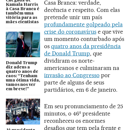
Chegada de
Casa Branca: verdade,
Kamala Harris
decência e respeito. Com elas
à Casa Branca é
também uma
pretende unir um país
vitória para as
mães cientistas
profundamente golpeado pela
crise do coronavírus
e que vive
um momento conturbado após
os
quatro anos da presidência
de Donald Trump
, que
dividiram os norte-
Donald Trump
americanos e culminaram na
diz adeus a
quatro anos de
invasão ao Congresso
por
caos: “Tenham
uma ótima vida,
parte de alguns de seus
vamos nos ver
partidários, em 6 de janeiro.
em breve!”
Em seu pronunciamento de 25
minutos, o 46º presidente
reconheceu os enormes
desafios que tem pela frente e