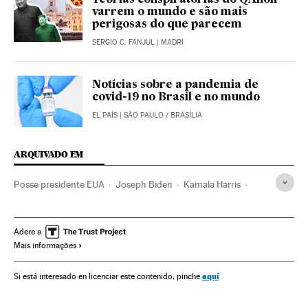
Teorias conspiratórias do QAnon
varrem o mundo e são mais
perigosas do que parecem
SERGIO C. FANJUL
| MADRI
Notícias sobre a pandemia de
covid-19 no Brasil e no mundo
EL PAÍS
| SÃO PAULO / BRASÍLIA
ARQUIVADO EM
Posse presidente EUA
Joseph Biden
Kamala Harris
Capitolio EE UU
Eleições EUA
Mike Pence
Donald Trump
Eleições EUA 2020
Estados Unidos
Adere a
Mais informações
Eleições presidenciais
Partido Democrata EUA
Partido Republicano EUA
aquí
Si está interesado en licenciar este contenido, pinche