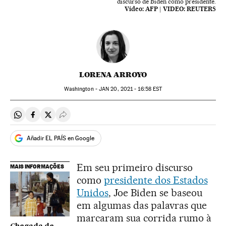
discurso de Biden como presidente.
Vídeo:
AFP | VIDEO: REUTERS
LORENA ARROYO
Washington -
JAN
20, 2021 - 16:58
EST
Compartir en Whatsapp
Compartir en Facebook
Compartir en Twitter
Desplegar Redes Sociales
Añadir EL PAÍS en Google
Em seu primeiro discurso
MAIS INFORMAÇÕES
como
presidente dos Estados
Unidos
, Joe Biden se baseou
em algumas das palavras que
marcaram sua corrida rumo à