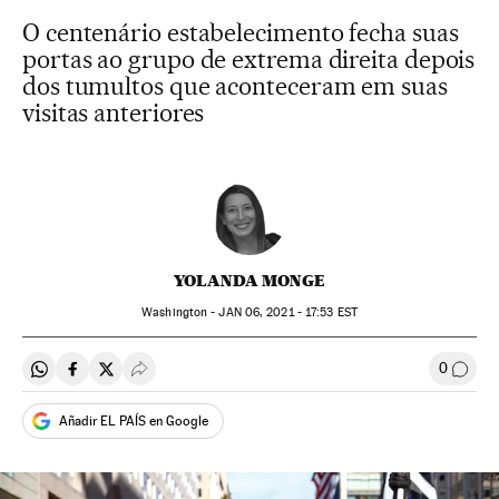
O centenário estabelecimento fecha suas
portas ao grupo de extrema direita depois
dos tumultos que aconteceram em suas
visitas anteriores
YOLANDA MONGE
Washington -
JAN
06, 2021 - 17:53
EST
0
Compartir en Whatsapp
Compartir en Facebook
Compartir en Twitter
Desplegar Redes Sociales
Comen
Añadir EL PAÍS en Google