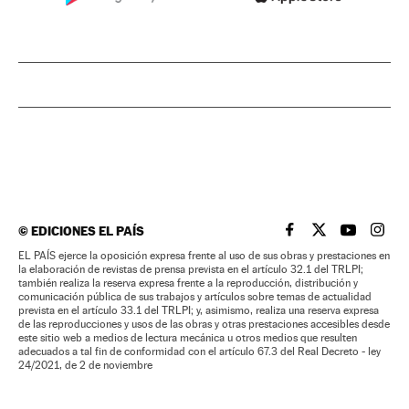
©
EDICIONES EL PAÍS
EL PAÍS BRASIL EN
EL PAÍS BRASI
EL PAÍS B
EL PA
EL PAÍS ejerce la oposición expresa frente al uso de sus obras y prestaciones en
la elaboración de revistas de prensa prevista en el artículo 32.1 del TRLPI;
también realiza la reserva expresa frente a la reproducción, distribución y
comunicación pública de sus trabajos y artículos sobre temas de actualidad
prevista en el artículo 33.1 del TRLPI; y, asimismo, realiza una reserva expresa
de las reproducciones y usos de las obras y otras prestaciones accesibles desde
este sitio web a medios de lectura mecánica u otros medios que resulten
adecuados a tal fin de conformidad con el artículo 67.3 del Real Decreto - ley
24/2021, de 2 de noviembre