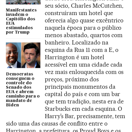
seu sócio, Charles McCutchen,
Manifestantes
construíram um hotel que
invadem o
oferecia algo quase excêntrico
Capitólio dos
EUA
naquela época para o público
estimulados
por Trump
menos abastado, quartos com
banheiro. Localizado na
esquina da Rua 11 com a E, o
Harrington é um hotel
acessível em uma cidade cada
vez mais enlouquecida com os
Democratas
preços, próximo dos
conseguem o
controle do
principais monumentos da
Senado dos
EUA e abrem
capital do país e com um bar
caminho para o
que tem tradição, nesta era de
mandato de
Biden
Starbucks em cada esquina. O
Harry’s Bar, precisamente, tem
sido uma das causas de conflito entre o
Harrington, a prefeitura, os Proud Boys e os