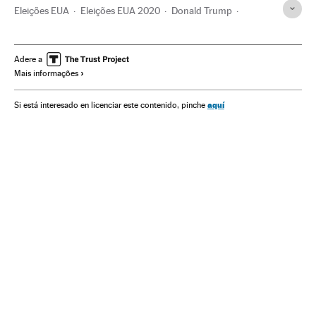
Eleições EUA
Eleições EUA 2020
Donald Trump
Joseph Biden
Kamala Harris
Estados Unidos
Eleições presidenciais
Partido Democrata EUA
Adere a
Mais informações
Partido Republicano EUA
América
Xenofobia
Racismo
Violência
Fraude eleitoral
aquí
Si está interesado en licenciar este contenido, pinche