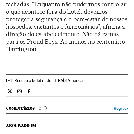
fechadas. “Enquanto não pudermos controlar
o que acontece fora do hotel, devemos
proteger a segurança e o bem-estar de nossos
hóspedes, visitantes e funcionários”, afirma a
direção do estabelecimento. Não há camas
para os Proud Boys. Ao menos no centenário
Harrington.
Receba o boletim do EL PAÍS América
Internacional El País Brasil en Twitter
Internacional El País Brasil en Instagram
Internacional El País Brasil en Facebook
COMENTÁRIOS
Regras
›
COMENTÁRIOS
0
ARQUIVADO EM