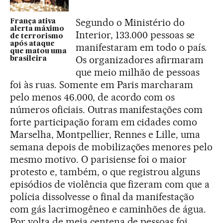
Segundo o Ministério do
França ativa
alerta máximo
Interior, 133.000 pessoas se
de terrorismo
após ataque
manifestaram em todo o país.
que matou uma
Os organizadores afirmaram
brasileira
que meio milhão de pessoas
foi às ruas. Somente em Paris marcharam
pelo menos 46.000, de acordo com os
números oficiais. Outras manifestações com
forte participação foram em cidades como
Marselha, Montpellier, Rennes e Lille, uma
semana depois de mobilizações menores pelo
mesmo motivo. O parisiense foi o maior
protesto e, também, o que registrou alguns
episódios de violência que fizeram com que a
polícia dissolvesse o final da manifestação
com gás lacrimogêneo e caminhões de água.
Por volta de meia centena de pessoas foi