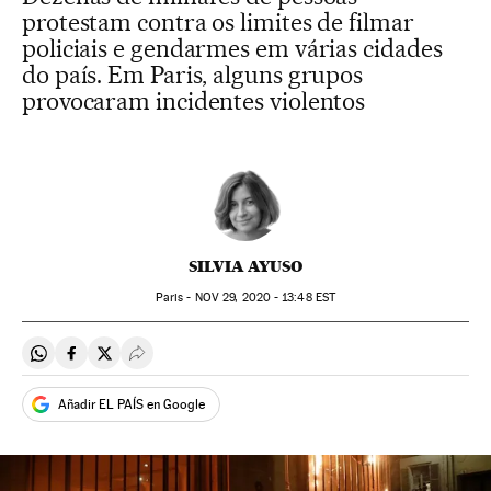
protestam contra os limites de filmar
policiais e gendarmes em várias cidades
do país. Em Paris, alguns grupos
provocaram incidentes violentos
SILVIA AYUSO
Paris -
NOV
29, 2020 - 13:48
EST
Compartir en Whatsapp
Compartir en Facebook
Compartir en Twitter
Desplegar Redes Sociales
Añadir EL PAÍS en Google