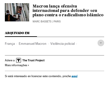
Macron lança ofensiva
internacional para defender seu
plano contra o radicalismo islâmico
MARC BASSETS
| PARIS
ARQUIVADO EM
França
Emmanuel Macron
Violência policial
Abuso policial
Segurança civil
Protestos sociais
Manifestações
Adere a
Mais informações
aquí
Si está interesado en licenciar este contenido, pinche