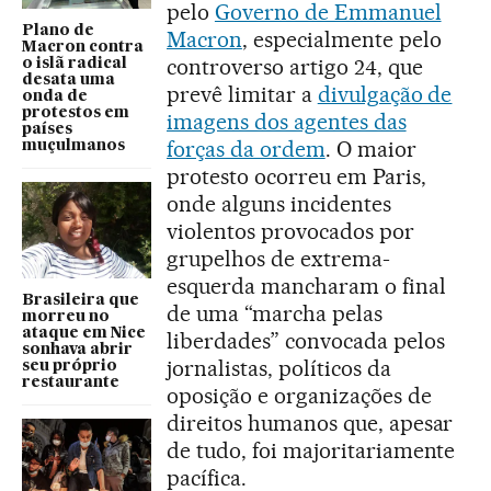
pelo
Governo de Emmanuel
Plano de
Macron
, especialmente pelo
Macron contra
controverso artigo 24, que
o islã radical
desata uma
prevê limitar a
divulgação de
onda de
protestos em
imagens dos agentes das
países
forças da ordem
. O maior
muçulmanos
protesto ocorreu em Paris,
onde alguns incidentes
violentos provocados por
grupelhos de extrema-
esquerda mancharam o final
Brasileira que
de uma “marcha pelas
morreu no
ataque em Nice
liberdades” convocada pelos
sonhava abrir
jornalistas, políticos da
seu próprio
restaurante
oposição e organizações de
direitos humanos que, apesar
de tudo, foi majoritariamente
pacífica.