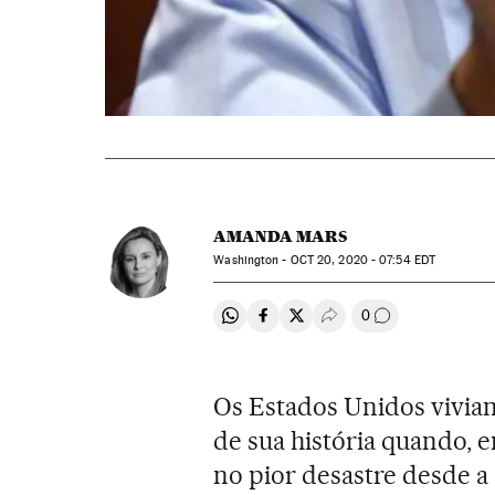
AMANDA MARS
Washington -
OCT
20, 2020 - 07:54
EDT
0
Compartir en Whatsapp
Compartir en Facebook
Compartir en Twitter
Desplegar Redes Soci
Comentários
Os Estados Unidos vivia
de sua história quando, 
no pior desastre desde 