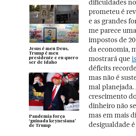
dificuldades n
prometeu é rev
e as grandes f
me parece uma 
impostos de 20
da economia, 
Jesus é meu Deus,
Trump é meu
mostrará que
i
presidente e eu quero
ser de Idaho
déficits recorde
mas não é suste
mal planejada.
crescimento dos
dinheiro não s
mas em mais di
Pandemia força
‘guinada keynesiana’
desigualdade é
de Trump