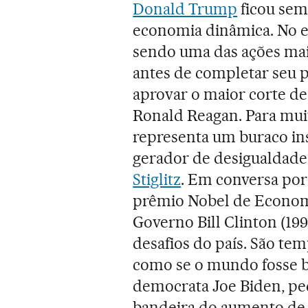
Donald Trump
ficou sem
economia dinâmica. No e
sendo uma das ações mai
antes de completar seu 
aprovar o maior corte d
Ronald Reagan. Para muit
representa um buraco ins
gerador de desigualdade.
Stiglitz
. Em conversa por
prêmio Nobel de Economi
Governo Bill Clinton (19
desafios do país. São te
como se o mundo fosse b
democrata Joe Biden, pe
bandeira do aumento de