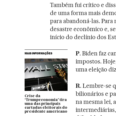
Também fui crítico e dis
de uma forma mais demo
para abandoná-las. Para
desastre econômico e, se
início do declínio dos E
P
. Biden faz c
MAIS INFORMAÇÕES
impostos. Hoje
uma eleição di
R
. Lembre-se 
bilionários e 
Crise da
‘Trumpeconomia’ tira
na mesma lei, 
uma das principais
cartadas eleitorais do
intermediárias
presidente americano