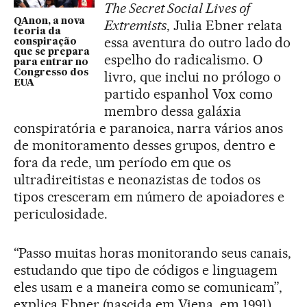
The Secret Social Lives of
QAnon, a nova
Extremists
, Julia Ebner relata
teoria da
essa aventura do outro lado do
conspiração
que se prepara
espelho do radicalismo. O
para entrar no
Congresso dos
livro, que inclui no prólogo o
EUA
partido espanhol Vox como
membro dessa galáxia
conspiratória e paranoica, narra vários anos
de monitoramento desses grupos, dentro e
fora da rede, um período em que os
ultradireitistas e neonazistas de todos os
tipos cresceram em número de apoiadores e
periculosidade.
“Passo muitas horas monitorando seus canais,
estudando que tipo de códigos e linguagem
eles usam e a maneira como se comunicam”,
explica Ebner (nascida em Viena, em 1991),