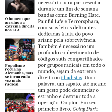
necessária para para escutar
durante um fim de semana
bandas como Burning Hate,
O homem que
Painful Life e Terrorsphära,
arruinou a
com suas letras delirantes
extrema direita
nos EUA
dedicadas à luta do povo
ariano pela sobrevivência.
Também é necessário um
profundo conhecimento de
códigos sutis compartilhados
por grupos radicais em todo o
Populismo
recua na
mundo, sejam da extrema
Alemanha, mas
direita ou
jihadistas
. Uma
se torna cada
vez mais
palavra, um sapato, até mesmo
radical
um gesto pode denunciar o
estranho e destruir toda a
operação. Ou pior. Em seu
primeiro livro,
Going Dark: