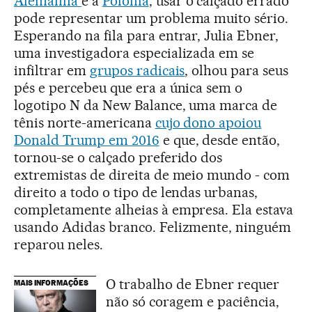
Alemanha
e a
Polônia
, usar o calçado errado
pode representar um problema muito sério.
Esperando na fila para entrar, Julia Ebner,
uma investigadora especializada em se
infiltrar em
grupos radicais
, olhou para seus
pés e percebeu que era a única sem o
logotipo N da New Balance, uma marca de
tênis norte-americana
cujo dono apoiou
Donald Trump em 2016
e que, desde então,
tornou-se o calçado preferido dos
extremistas de direita de meio mundo - com
direito a todo o tipo de lendas urbanas,
completamente alheias à empresa. Ela estava
usando Adidas branco. Felizmente, ninguém
reparou neles.
O trabalho de Ebner requer
MAIS INFORMAÇÕES
não só coragem e paciência,