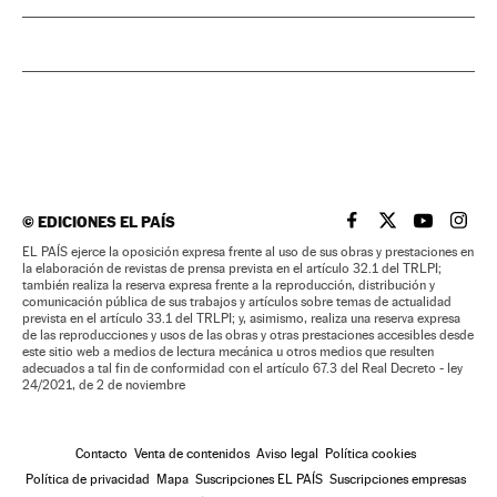
©
EDICIONES EL PAÍS
EL PAÍS BRASIL EN
EL PAÍS BRASI
EL PAÍS B
EL PA
EL PAÍS ejerce la oposición expresa frente al uso de sus obras y prestaciones en
la elaboración de revistas de prensa prevista en el artículo 32.1 del TRLPI;
también realiza la reserva expresa frente a la reproducción, distribución y
comunicación pública de sus trabajos y artículos sobre temas de actualidad
prevista en el artículo 33.1 del TRLPI; y, asimismo, realiza una reserva expresa
de las reproducciones y usos de las obras y otras prestaciones accesibles desde
este sitio web a medios de lectura mecánica u otros medios que resulten
adecuados a tal fin de conformidad con el artículo 67.3 del Real Decreto - ley
24/2021, de 2 de noviembre
Contacto
Venta de contenidos
Aviso legal
Política cookies
Política de privacidad
Mapa
Suscripciones EL PAÍS
Suscripciones empresas