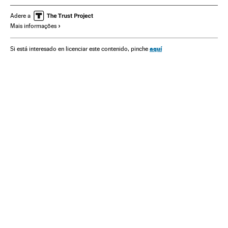
Internet
Redes sociales
Adere a
Mais informações
aquí
Si está interesado en licenciar este contenido, pinche