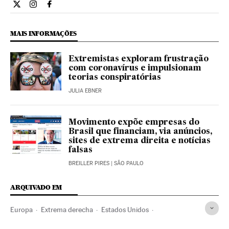
Internacional El País Brasil en Twitter
Internacional El País Brasil en Instagram
Internacional El País Brasil en Facebook
MAIS INFORMAÇÕES
Extremistas exploram frustração
com coronavírus e impulsionam
teorias conspiratórias
JULIA EBNER
Movimento expõe empresas do
Brasil que financiam, via anúncios,
sites de extrema direita e notícias
falsas
BREILLER PIRES
| SÃO PAULO
ARQUIVADO EM
Europa
Extrema derecha
Estados Unidos
Donald Trump
Cultura
Libros
Conspiracies
Política