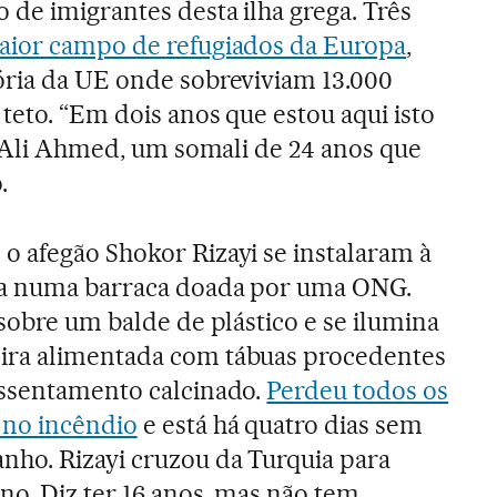
de imigrantes desta ilha grega. Três
aior campo de refugiados da Europa
,
ória da UE onde sobreviviam 13.000
teto. “Em dois anos que estou aqui isto
ma Ali Ahmed, um somali de 24 anos que
.
o afegão Shokor Rizayi se instalaram à
da numa barraca doada por uma ONG.
 sobre um balde de plástico e se ilumina
ira alimentada com tábuas procedentes
assentamento calcinado.
Perdeu todos os
 no incêndio
e está há quatro dias sem
nho. Rizayi cruzou da Turquia para
no. Diz ter 16 anos, mas não tem