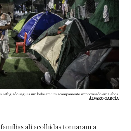
 refugiado segura um bebê em um acampamento improvisado em Lebos.
ÁLVARO GARCÍA
 famílias ali acolhidas tornaram a