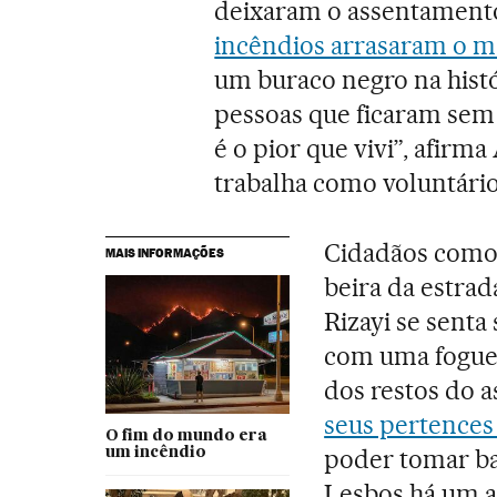
deixaram o assentamento 
incêndios arrasaram o m
um buraco negro na hist
pessoas que ficaram sem 
é o pior que vivi”, afir
trabalha como voluntário
Cidadãos como 
MAIS INFORMAÇÕES
beira da estra
Rizayi se senta
com uma fogue
dos restos do 
seus pertences
O fim do mundo era
poder tomar ba
um incêndio
Lesbos há um a