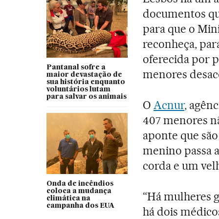
documentos qu
para que o Min
reconheça, para
oferecida por 
Pantanal sofre a
menores desa
maior devastação de
sua história enquanto
voluntários lutam
para salvar os animais
O
Acnur
, agên
407 menores nã
aponte que são
menino passa a
corda e um vel
Onda de incêndios
coloca a mudança
“Há mulheres g
climática na
campanha dos EUA
há dois médico