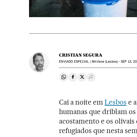
CRISTIAN SEGURA
ENVIADO ESPECIAL | Mitilene (Lesbos) -
SEP
13, 20
Compartir en Whatsapp
Compartir en Facebook
Compartir en Twitter
Desplegar Redes Soci
Cai a noite em
Lesbos
e a
humanas que driblam os
acostamento e os olivais
refugiados que nesta sem