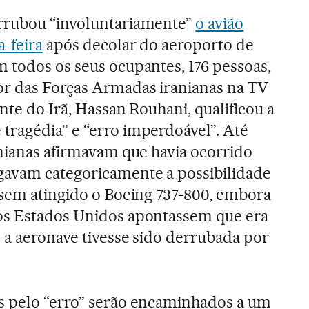
rrubou “involuntariamente”
o avião
a-feira
após decolar do aeroporto de
 todos os seus ocupantes, 176 pessoas,
r das Forças Armadas iranianas na TV
ente do Irã, Hassan Rouhani, qualificou a
ragédia” e “erro imperdoável”. Até
anianas afirmavam que havia ocorrido
gavam categoricamente a possibilidade
ssem atingido o Boeing 737-800, embora
os Estados Unidos apontassem que era
 a aeronave tivesse sido derrubada por
s pelo “erro” serão encaminhados a um