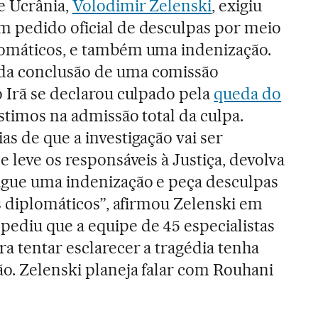
e Ucrânia,
Volodimir Zelenski
, exigiu
m pedido oficial de desculpas por meio
lomáticos, e também uma indenização.
da conclusão de uma comissão
o Irã se declarou culpado pela
queda do
istimos na admissão total da culpa.
s de que a investigação vai ser
e leve os responsáveis à Justiça, devolva
ague uma indenização e peça desculpas
is diplomáticos”, afirmou Zelenski em
ediu que a equipe de 45 especialistas
a tentar esclarecer a tragédia tenha
o. Zelenski planeja falar com Rouhani