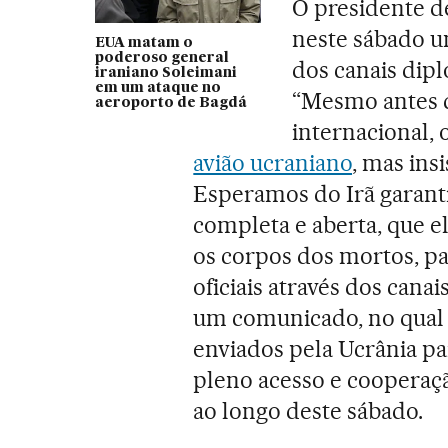
O presidente d
neste sábado u
EUA matam o
poderoso general
dos canais dip
iraniano Soleimani
em um ataque no
“Mesmo antes 
aeroporto de Bagdá
internacional, 
avião ucraniano
, mas ins
Esperamos do Irã garantia
completa e aberta, que el
os corpos dos mortos, p
oficiais através dos cana
um comunicado, no qual p
enviados pela Ucrânia par
pleno acesso e cooperaçã
ao longo deste sábado.