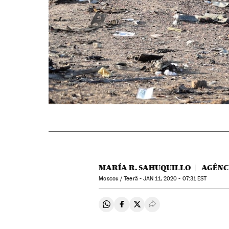
MARÍA R. SAHUQUILLO
AGÊNC
Moscou / Teerã -
JAN
11, 2020 - 07:31
EST
Compartir en Whatsapp
Compartir en Facebook
Compartir en Twitter
Desplegar Redes Soci