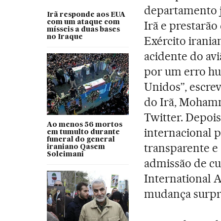
departamento j
Irã responde aos EUA
com um ataque com
Irã e prestarã
mísseis a duas bases
no Iraque
Exército irani
acidente do av
por um erro hu
Unidos”, escrev
do Irã, Mohamm
Twitter. Depois
Ao menos 56 mortos
internacional p
em tumulto durante
funeral do general
transparente e
iraniano Qasem
Soleimani
admissão de cu
International A
mudança surpr