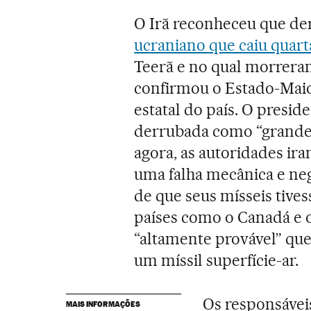
O Irã reconheceu que de
ucraniano que caiu quart
Teerã e no qual morreram
confirmou o Estado-Maio
estatal do país. O presid
derrubada como “grande t
agora, as autoridades ir
uma falha mecânica e ne
de que seus mísseis tive
países como o Canadá e 
“altamente provável” que
um míssil superfície-ar.
Os responsávei
MAIS INFORMAÇÕES