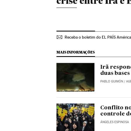
crise entre Irã e 
Receba o boletim do EL PAÍS Améric
MAIS INFORMAÇÕES
Irã respon
duas bases
PABLO GUIMÓN
/
AG
Conflito n
controle d
ÁNGELES ESPINOSA