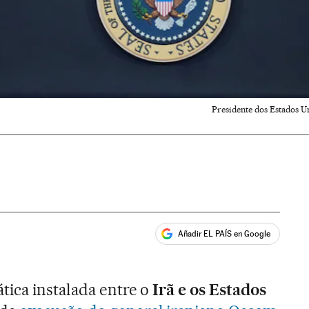
Presidente dos Estados U
Añadir EL PAÍS en Google
ales
tica instalada entre o
Irã e os Estados