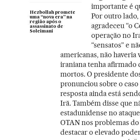
importante é qu
Hezbollah promete
Por outro lado
uma “nova era” na
região após o
agradeceu “o C
assassinato de
Soleimani
operação no I
“sensatos” e n
americanas, não haveria 
iraniana tenha afirmado 
mortos. O presidente do
pronunciou sobre o caso 
resposta ainda está send
Irã. Também disse que 
estadunidense no ataque
OTAN nos problemas do 
destacar o elevado pode