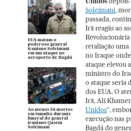
Unidos
depois
Soleimani
, mor
passada, continu
Irã reagiu ao a
Revolucionária
EUA matam o
retaliação uma 
poderoso general
iraniano Soleimani
em um ataque no
no Iraque onde
aeroporto de Bagdá
ataque elevou 
ministro do Ira
o ataque seria 
dos EUA. O ate
Irã, Ali Khame
Unidos
”, embor
Ao menos 56 mortos
em tumulto durante
execução nas p
funeral do general
iraniano Qasem
Bagdá do gener
Soleimani