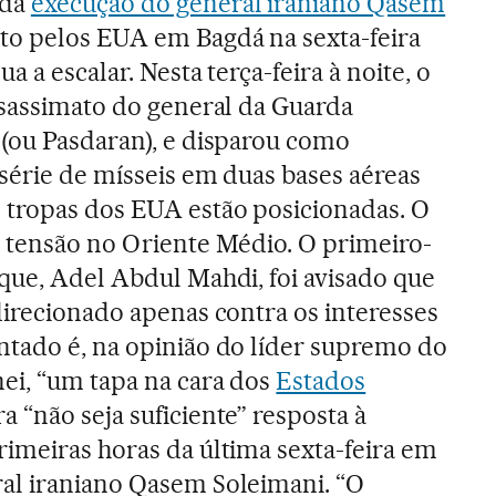
 da
execução do general iraniano Qasem
to pelos EUA em Bagdá na sexta-feira
a a escalar. Nesta terça-feira à noite, o
ssassimato do general da Guarda
 (ou Pasdaran), e disparou como
série de mísseis em duas bases aéreas
 tropas dos EUA estão posicionadas. O
a tensão no Oriente Médio. O primeiro-
que, Adel Abdul Mahdi, foi avisado que
direcionado apenas contra os interesses
ntado é, na opinião do líder supremo do
nei, “um tapa na cara dos
Estados
a “não seja suficiente” resposta à
rimeiras horas da última sexta-feira em
al iraniano Qasem Soleimani. “O