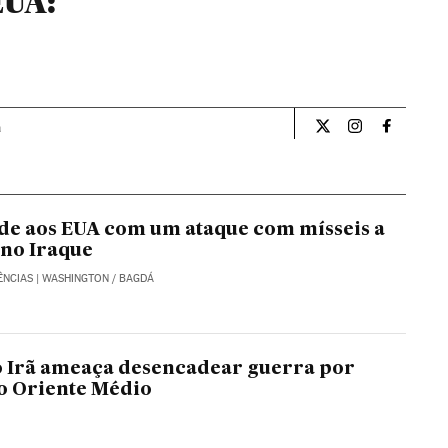
EUA:
a
Internacional El Pa
Internacional
Internac
de aos EUA com um ataque com mísseis a
 no Iraque
ÊNCIAS
| WASHINGTON / BAGDÁ
o Irã ameaça desencadear guerra por
o Oriente Médio