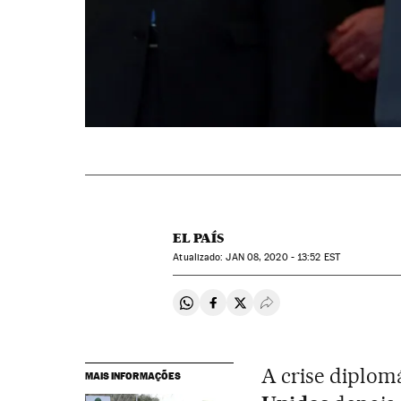
EL PAÍS
atualizado:
JAN
08, 2020 - 13:52
EST
Compartir en Whatsapp
Compartir en Facebook
Compartir en Twitter
Desplegar Redes Soci
A crise diplomá
MAIS INFORMAÇÕES