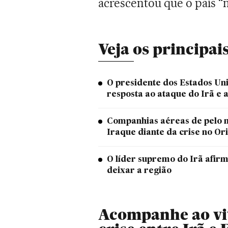
acrescentou que o país “n
Veja os principa
O presidente dos Estados Un
resposta ao ataque do Irã e 
Companhias aéreas de pelo m
Iraque diante da crise no Or
O líder supremo do Irã afir
deixar a região
Acompanhe ao viv