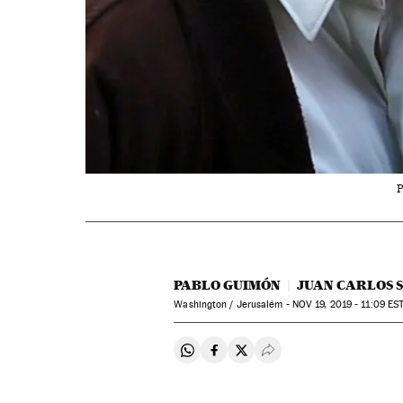
P
PABLO GUIMÓN
JUAN CARLOS 
Washington / Jerusalém -
NOV
19, 2019 - 11:09
ES
Compartir en Whatsapp
Compartir en Facebook
Compartir en Twitter
Desplegar Redes Soci