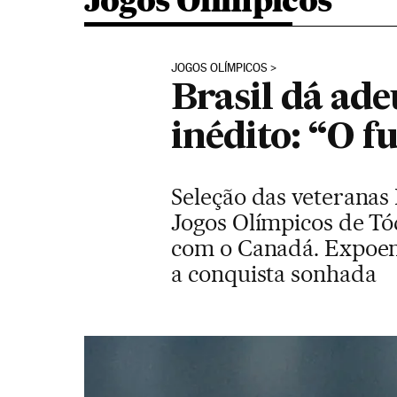
Jogos Olímpicos
JOGOS OLÍMPICOS
Brasil dá ad
inédito: “O f
Seleção das veteranas
Jogos Olímpicos de Tóq
com o Canadá. Expoent
a conquista sonhada