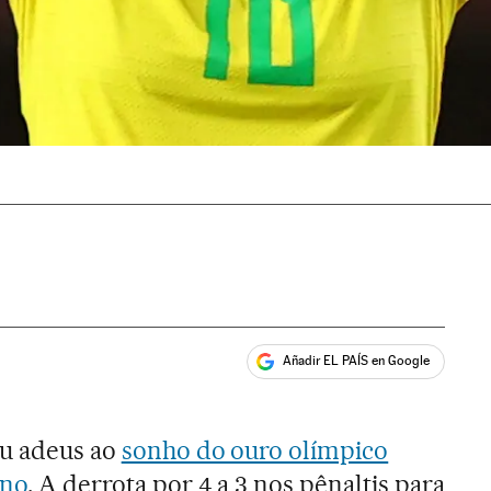
Añadir EL PAÍS en Google
ales
eu adeus ao
sonho do ouro olímpico
ino
. A derrota por 4 a 3 nos pênaltis para