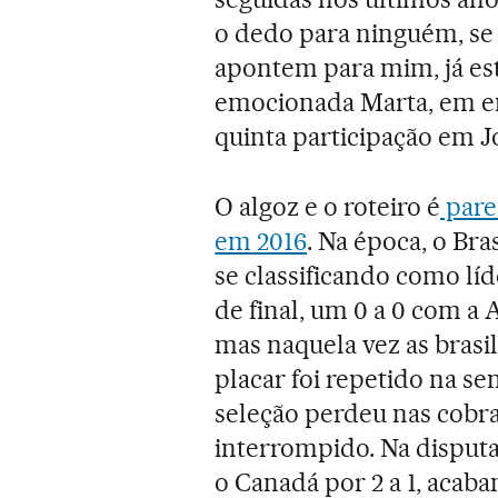
o dedo para ninguém, se
apontem para mim, já es
emocionada Marta, em en
quinta participação em J
O algoz e o roteiro é
pare
em 2016
. Na época, o Br
se classificando como lí
de final, um 0 a 0 com a A
mas naquela vez as bras
placar foi repetido na se
seleção perdeu nas cobra
interrompido. Na disputa
o Canadá por 2 a 1, acab