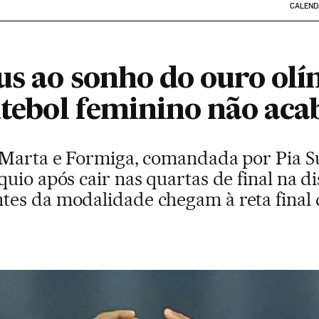
CALEND
eus ao sonho do ouro ol
utebol feminino não aca
 Marta e Formiga, comandada por Pia S
uio após cair nas quartas de final na di
es da modalidade chegam à reta final 