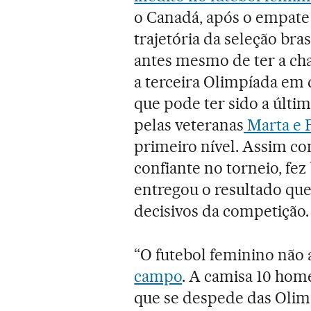
o Canadá, após o empate p
trajetória da seleção bra
antes mesmo de ter a cha
a terceira Olimpíada em 
que pode ter sido a últi
pelas veteranas
Marta e 
primeiro nível. Assim co
confiante no torneio, fez
entregou o resultado qu
decisivos da competição.
“O futebol feminino não 
campo
. A camisa 10 hom
que se despede das Olim