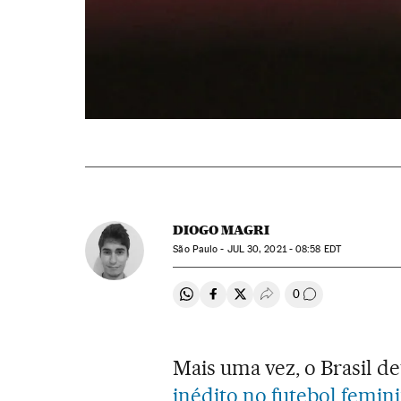
DIOGO MAGRI
São Paulo -
JUL
30, 2021 - 08:58
EDT
0
Compartir en Whatsapp
Compartir en Facebook
Compartir en Twitter
Desplegar Redes Soci
Comentários
Mais uma vez, o Brasil d
inédito no futebol femin