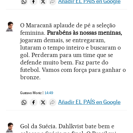
Añadir EL PAÍS en Google
Compartir en Whatsapp
Compartir en Facebook
Compartir en Twitter
Desplegar Redes Sociales
O Maracanã aplaude de pé a seleção
feminina.
Parabéns às nossas meninas,
jogaram demais, se entregaram,
lutaram o tempo inteiro e buscaram o
gol. Perderam para um time que se
defende muito bem. Faz parte do
futebol. Vamos com força para ganhar o
bronze.
Gustavo Moniz
14:49
Añadir EL PAÍS en Google
Compartir en Whatsapp
Compartir en Facebook
Compartir en Twitter
Desplegar Redes Sociales
Gol da Suécia. Dahlkvist bate bem e