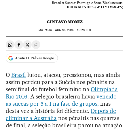
Brasil x Suécia: Formiga e Stina Blackstenius.
BUDA MENDES (GETTY IMAGES)
GUSTAVO MONIZ
São Paulo -
AUG
18, 2016 - 10:59
EDT
Compartir en Whatsapp
Compartir en Facebook
Compartir en Twitter
Desplegar Redes Sociales
Añadir EL PAÍS en Google
O
Brasil
lutou, atacou, pressionou, mas ainda
assim perdeu para a Suécia nos pênaltis na
semifinal do futebol feminino na
Olimpíada
Rio 2016
. A seleção brasileira havia
vencido
as suecas por 5 a 1 na fase de grupos,
mas
desta vez a história foi diferente.
D
epois de
eliminar a Austrália
nos pênaltis nas quartas
de final, a seleção brasileira parou na atuação