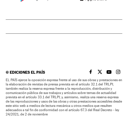
©
EDICIONES EL PAÍS
EL PAÍS BRASIL EN
EL PAÍS BRASI
EL PAÍS B
EL PA
EL PAÍS ejerce la oposición expresa frente al uso de sus obras y prestaciones en
la elaboración de revistas de prensa prevista en el artículo 32.1 del TRLPI;
también realiza la reserva expresa frente a la reproducción, distribución y
comunicación pública de sus trabajos y artículos sobre temas de actualidad
prevista en el artículo 33.1 del TRLPI; y, asimismo, realiza una reserva expresa
de las reproducciones y usos de las obras y otras prestaciones accesibles desde
este sitio web a medios de lectura mecánica u otros medios que resulten
adecuados a tal fin de conformidad con el artículo 67.3 del Real Decreto - ley
24/2021, de 2 de noviembre