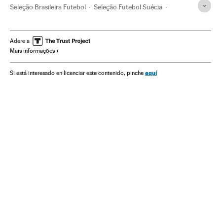
Seleção Brasileira Futebol
Seleção Futebol Suécia
Marta Vieira
Gols
Medalhas olímpicas
Olimpíadas Rio 2016
Resultados desportivos
Adere a
Mais informações
Jogos futebol
Jogos Olímpicos
Brasil
Futebol
Competições
América do Sul
América Latina
aquí
Si está interesado en licenciar este contenido, pinche
América
Seleção Brasileira
Selección sueca
Seleções esportivas
Esportes