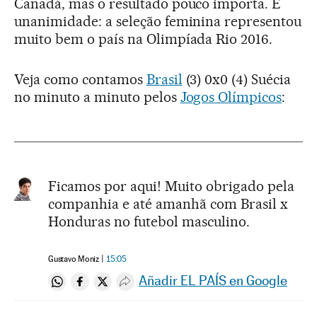
Canadá, mas o resultado pouco importa. É
unanimidade: a seleção feminina representou
muito bem o país na Olimpíada Rio 2016.
Veja como contamos
Brasil
(3) 0x0 (4) Suécia
no minuto a minuto pelos
Jogos Olímpicos
:
Ficamos por aqui! Muito obrigado pela
companhia e até amanhã com Brasil x
Honduras no futebol masculino.
Gustavo Moniz
15:05
Añadir EL PAÍS en Google
Compartir en Whatsapp
Compartir en Facebook
Compartir en Twitter
Desplegar Redes Sociales