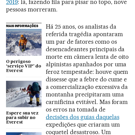
2019
: lá, fazendo fila para pisar no topo, nove
pessoas morreram.
Há 25 anos, os analistas da
MAIS INFORMAÇÕES
referida tragédia apontaram
um par de fatores como os
desencadeantes principais da
morte em câmera lenta de oito
O perigoso
alpinistas apanhados por uma
‘serviço VIP’ do
feroz tempestade: houve quem
Everest
dissesse que a febre do cume e
a comercialização excessiva da
montanha precipitaram uma
carnificina evitável. Mas foram
os erros na tomada de
Espere sua vez
decisões dos guias daquelas
para subir no
Everest
expedições que criaram um
coquetel desastroso. Um