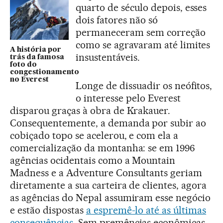
quarto de século depois, esses
dois fatores não só
permaneceram sem correção
como se agravaram até limites
A história por
insustentáveis.
trás da famosa
foto do
congestionamento
no Everest
Longe de dissuadir os neófitos,
o interesse pelo Everest
disparou graças à obra de Krakauer.
Consequentemente, a demanda por subir ao
cobiçado topo se acelerou, e com ela a
comercialização da montanha: se em 1996
agências ocidentais como a Mountain
Madness e a Adventure Consultants geriam
diretamente a sua carteira de clientes, agora
as agências do Nepal assumiram esse negócio
e estão dispostas
a espremê-lo até as últimas
consequências
. Sem premências econômicas,