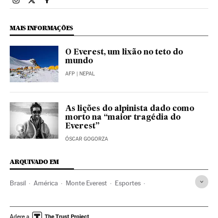
Esportes El País Brasil en Instagram
Esportes El País Brasil en Twitter
Esportes El País Brasil en Facebook
MAIS INFORMAÇÕES
O Everest, um lixão no teto do
mundo
AFP
| NEPAL
As lições do alpinista dado como
morto na “maior tragédia do
Everest”
ÓSCAR GOGORZA
ARQUIVADO EM
Brasil
América
Monte Everest
Esportes
Montanhismo
Alpinismo
Acidentes esportivos
Montanhas
Nepal
China
Adere a