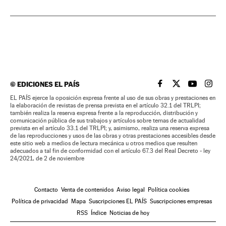
©
EDICIONES EL PAÍS
EL PAÍS BRASIL EN
EL PAÍS BRASI
EL PAÍS B
EL PA
EL PAÍS ejerce la oposición expresa frente al uso de sus obras y prestaciones en
la elaboración de revistas de prensa prevista en el artículo 32.1 del TRLPI;
también realiza la reserva expresa frente a la reproducción, distribución y
comunicación pública de sus trabajos y artículos sobre temas de actualidad
prevista en el artículo 33.1 del TRLPI; y, asimismo, realiza una reserva expresa
de las reproducciones y usos de las obras y otras prestaciones accesibles desde
este sitio web a medios de lectura mecánica u otros medios que resulten
adecuados a tal fin de conformidad con el artículo 67.3 del Real Decreto - ley
24/2021, de 2 de noviembre
Contacto
Venta de contenidos
Aviso legal
Política cookies
Política de privacidad
Mapa
Suscripciones EL PAÍS
Suscripciones empresas
RSS
Índice
Noticias de hoy