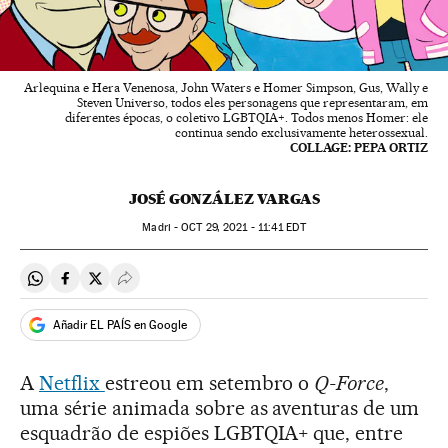
Arlequina e Hera Venenosa, John Waters e Homer Simpson, Gus, Wally e
Steven Universo, todos eles personagens que representaram, em
diferentes épocas, o coletivo LGBTQIA+. Todos menos Homer: ele
continua sendo exclusivamente heterossexual.
COLLAGE: PEPA ORTIZ
JOSÉ GONZÁLEZ VARGAS
Madri -
OCT
29, 2021 - 11:41
EDT
Compartir en Whatsapp
Compartir en Facebook
Compartir en Twitter
Desplegar Redes Sociales
Añadir EL PAÍS en Google
A
Netflix
estreou em setembro o
Q-Force
,
uma série animada sobre as aventuras de um
esquadrão de espiões LGBTQIA+ que, entre