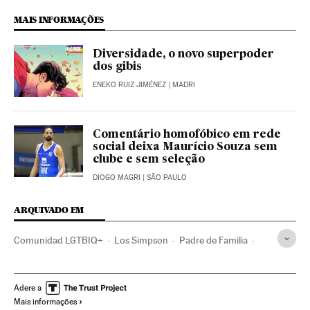
MAIS INFORMAÇÕES
Diversidade, o novo superpoder
dos gibis
ENEKO RUIZ JIMÉNEZ
| MADRI
Comentário homofóbico em rede
social deixa Maurício Souza sem
clube e sem seleção
DIOGO MAGRI
| SÃO PAULO
ARQUIVADO EM
Comunidad LGTBIQ+
Los Simpson
Padre de Familia
Televisión
John Waters
George Clooney
Series animación
Adere a
Mais informações