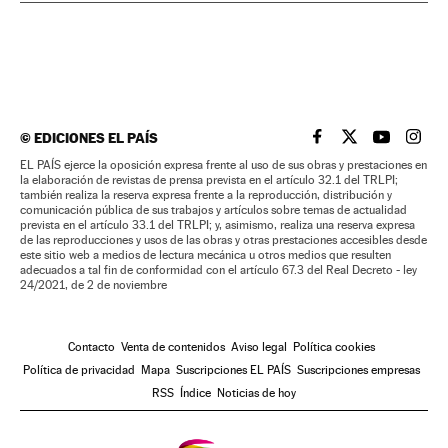
©
EDICIONES EL PAÍS
EL PAÍS BRASIL EN
EL PAÍS BRASI
EL PAÍS B
EL PA
EL PAÍS ejerce la oposición expresa frente al uso de sus obras y prestaciones en
la elaboración de revistas de prensa prevista en el artículo 32.1 del TRLPI;
también realiza la reserva expresa frente a la reproducción, distribución y
comunicación pública de sus trabajos y artículos sobre temas de actualidad
prevista en el artículo 33.1 del TRLPI; y, asimismo, realiza una reserva expresa
de las reproducciones y usos de las obras y otras prestaciones accesibles desde
este sitio web a medios de lectura mecánica u otros medios que resulten
adecuados a tal fin de conformidad con el artículo 67.3 del Real Decreto - ley
24/2021, de 2 de noviembre
Contacto
Venta de contenidos
Aviso legal
Política cookies
Política de privacidad
Mapa
Suscripciones EL PAÍS
Suscripciones empresas
RSS
Índice
Noticias de hoy