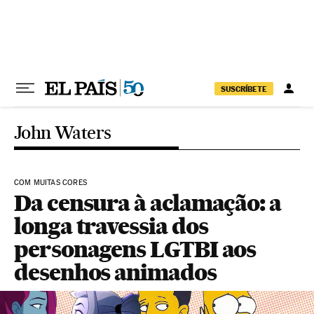
Pular para o conteúdo
SUSCRÍBETE
John Waters
COM MUITAS CORES
Da censura à aclamação: a
longa travessia dos
personagens LGTBI aos
desenhos animados