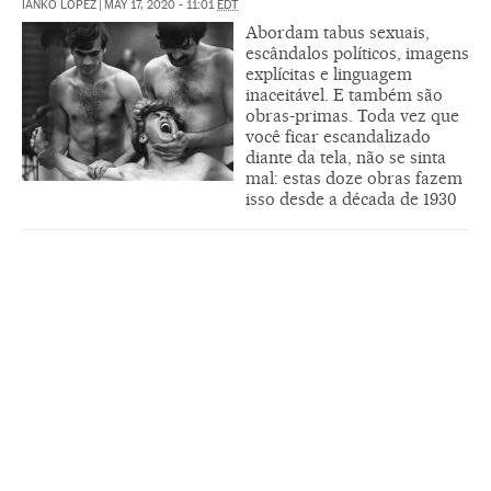
IANKO LÓPEZ
|
MAY 17, 2020 - 11:01
EDT
Abordam tabus sexuais,
escândalos políticos, imagens
explícitas e linguagem
inaceitável. E também são
obras-primas. Toda vez que
você ficar escandalizado
diante da tela, não se sinta
mal: estas doze obras fazem
isso desde a década de 1930