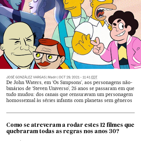
JOSÉ GONZÁLEZ VARGAS
|
Madri
|
OCT 29, 2021 - 11:41
EDT
De John Waters, em ‘Os Simpsons’, aos personagens não-
binários de ‘Steven Universo’, 25 anos se passaram em que
tudo mudou: dos canais que censuravam um personagem
homossexual às séries infantis com planetas sem gêneros
Como se atreveram a rodar estes 12 filmes que
quebraram todas as regras nos anos 30?