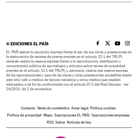
©
EDICIONES EL PAÍS
EL PAÍS BRASIL EN
EL PAÍS BRASI
EL PAÍS B
EL PA
EL PAÍS ejerce la oposición expresa frente al uso de sus obras y prestaciones en
la elaboración de revistas de prensa prevista en el artículo 32.1 del TRLPI;
también realiza la reserva expresa frente a la reproducción, distribución y
comunicación pública de sus trabajos y artículos sobre temas de actualidad
prevista en el artículo 33.1 del TRLPI; y, asimismo, realiza una reserva expresa
de las reproducciones y usos de las obras y otras prestaciones accesibles desde
este sitio web a medios de lectura mecánica u otros medios que resulten
adecuados a tal fin de conformidad con el artículo 67.3 del Real Decreto - ley
24/2021, de 2 de noviembre
Contacto
Venta de contenidos
Aviso legal
Política cookies
Política de privacidad
Mapa
Suscripciones EL PAÍS
Suscripciones empresas
RSS
Índice
Noticias de hoy