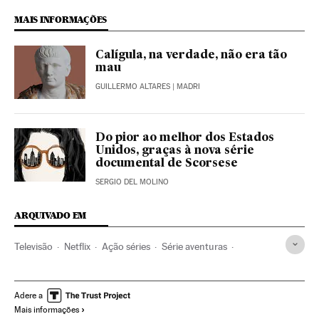
MAIS INFORMAÇÕES
Calígula, na verdade, não era tão
mau
GUILLERMO ALTARES
| MADRI
Do pior ao melhor dos Estados
Unidos, graças à nova série
documental de Scorsese
SERGIO DEL MOLINO
ARQUIVADO EM
Televisão
Netflix
Ação séries
Série aventuras
Série detetives
Séries europeias
França
Omar Sy
Adere a
Mais informações