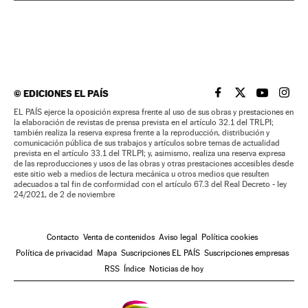
©
EDICIONES EL PAÍS
EL PAÍS BRASIL EN
EL PAÍS BRASI
EL PAÍS B
EL PA
EL PAÍS ejerce la oposición expresa frente al uso de sus obras y prestaciones en
la elaboración de revistas de prensa prevista en el artículo 32.1 del TRLPI;
también realiza la reserva expresa frente a la reproducción, distribución y
comunicación pública de sus trabajos y artículos sobre temas de actualidad
prevista en el artículo 33.1 del TRLPI; y, asimismo, realiza una reserva expresa
de las reproducciones y usos de las obras y otras prestaciones accesibles desde
este sitio web a medios de lectura mecánica u otros medios que resulten
adecuados a tal fin de conformidad con el artículo 67.3 del Real Decreto - ley
24/2021, de 2 de noviembre
Contacto
Venta de contenidos
Aviso legal
Política cookies
Política de privacidad
Mapa
Suscripciones EL PAÍS
Suscripciones empresas
RSS
Índice
Noticias de hoy