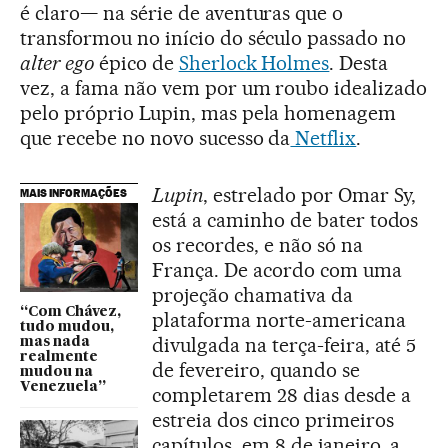
é claro— na série de aventuras que o
transformou no início do século passado no
alter ego
épico de
Sherlock Holmes
. Desta
vez, a fama não vem por um roubo idealizado
pelo próprio Lupin, mas pela homenagem
que recebe no novo sucesso da
Netflix
.
Lupin
, estrelado por Omar Sy,
MAIS INFORMAÇÕES
está a caminho de bater todos
os recordes, e não só na
França. De acordo com uma
projeção chamativa da
“Com Chávez,
plataforma norte-americana
tudo mudou,
divulgada na terça-feira, até 5
mas nada
realmente
de fevereiro, quando se
mudou na
Venezuela”
completarem 28 dias desde a
estreia dos cinco primeiros
capítulos, em 8 de janeiro, a