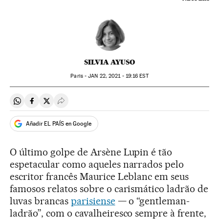
SILVIA AYUSO
Paris -
JAN
22, 2021 - 19:16
EST
Compartir en Whatsapp
Compartir en Facebook
Compartir en Twitter
Desplegar Redes Sociales
Añadir EL PAÍS en Google
O último golpe de Arsène Lupin é tão
espetacular como aqueles narrados pelo
escritor francês Maurice Leblanc em seus
famosos relatos sobre o carismático ladrão de
luvas brancas
parisiense
— o “gentleman-
ladrão”, com o cavalheiresco sempre à frente,