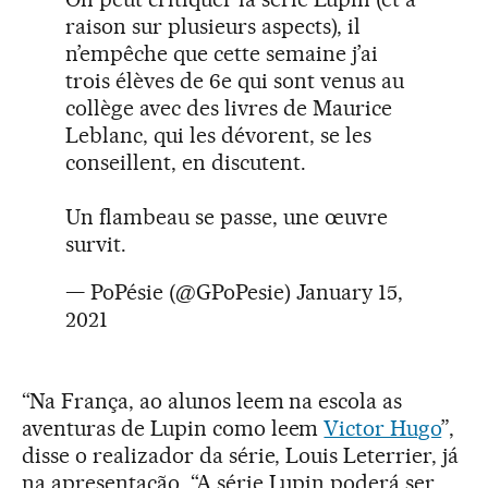
raison sur plusieurs aspects), il
n’empêche que cette semaine j’ai
trois élèves de 6e qui sont venus au
collège avec des livres de Maurice
Leblanc, qui les dévorent, se les
conseillent, en discutent.
Un flambeau se passe, une œuvre
survit.
— PoPésie (@GPoPesie)
January 15,
2021
“Na França, ao alunos leem na escola as
aventuras de Lupin como leem
Victor Hugo
”,
disse o realizador da série, Louis Leterrier, já
na apresentação. “A série Lupin poderá ser