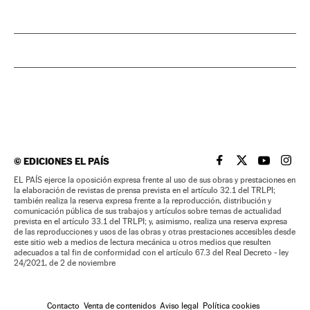
©
EDICIONES EL PAÍS
EL PAÍS BRASIL EN
EL PAÍS BRASI
EL PAÍS B
EL PA
EL PAÍS ejerce la oposición expresa frente al uso de sus obras y prestaciones en
la elaboración de revistas de prensa prevista en el artículo 32.1 del TRLPI;
también realiza la reserva expresa frente a la reproducción, distribución y
comunicación pública de sus trabajos y artículos sobre temas de actualidad
prevista en el artículo 33.1 del TRLPI; y, asimismo, realiza una reserva expresa
de las reproducciones y usos de las obras y otras prestaciones accesibles desde
este sitio web a medios de lectura mecánica u otros medios que resulten
adecuados a tal fin de conformidad con el artículo 67.3 del Real Decreto - ley
24/2021, de 2 de noviembre
Contacto
Venta de contenidos
Aviso legal
Política cookies