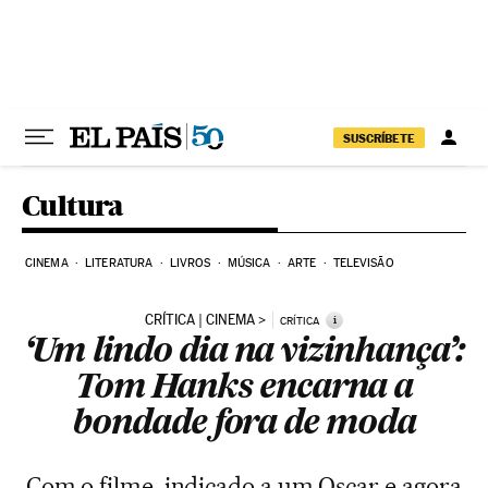
Pular para o conteúdo
SUSCRÍBETE
Cultura
CINEMA
LITERATURA
LIVROS
MÚSICA
ARTE
TELEVISÃO
CRÍTICA | CINEMA
i
CRÍTICA
‘Um lindo dia na vizinhança’:
Tom Hanks encarna a
bondade fora de moda
Com o filme, indicado a um Oscar e agora