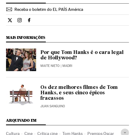
Receba o boletim do EL PAÍS América
Cultura El País Brasil en Twitter
Cultura El País Brasil en Instagram
Cultura El País Brasil en Facebook
MAIS INFORMAÇÕES
Por que Tom Hanks é o cara legal
de Hollywood?
MAITE NIETO
| MADRI
Os dez melhores filmes de Tom
Hanks, e seus cinco épicos
fracassos
JUAN SANGUINO
ARQUIVADO EM
Cultura
Cine
Crítica cine
Tom Hanks
Premios Oscar