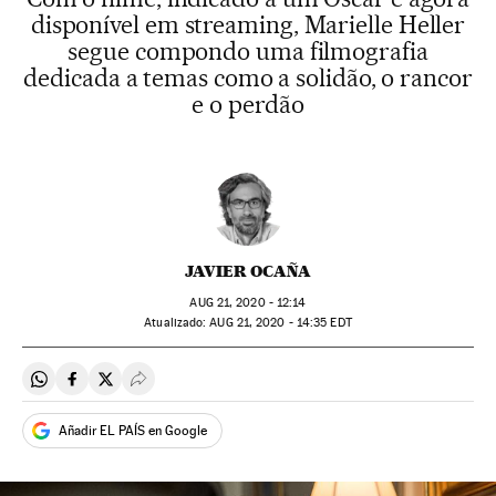
disponível em streaming, Marielle Heller
segue compondo uma filmografia
dedicada a temas como a solidão, o rancor
e o perdão
JAVIER OCAÑA
AUG
21, 2020 - 12:14
atualizado:
AUG
21, 2020 - 14:35
EDT
Compartir en Whatsapp
Compartir en Facebook
Compartir en Twitter
Desplegar Redes Sociales
Añadir EL PAÍS en Google