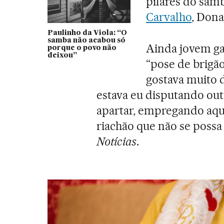
pilares do sam
Carvalho
, Dona
Paulinho da Viola: “O
samba não acabou só
Ainda jovem ga
porque o povo não
deixou”
“pose de brigã
gostava muito d
estava eu disputando out
apartar, empregando aqu
riachão que não se possa 
Notícias
.