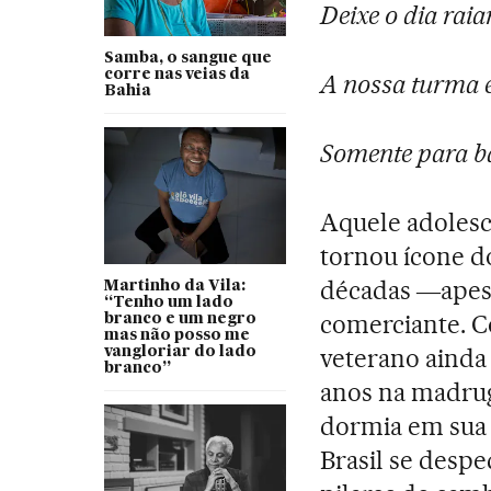
Deixe o dia raia
Samba, o sangue que
corre nas veias da
A nossa turma é
Bahia
Somente para b
Aquele adolesc
tornou ícone d
décadas ―apesar
Martinho da Vila:
“Tenho um lado
comerciante. C
branco e um negro
mas não posso me
veterano ainda
vangloriar do lado
branco”
anos na madrug
dormia em sua c
Brasil se desp