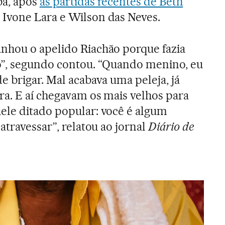
ba, após
as partidas recentes de Beth
 Ivone Lara e Wilson das Neves.
nhou o apelido Riachão porque fazia
o”, segundo contou. “Quando menino, eu
e brigar. Mal acabava uma peleja, já
ra. E aí chegavam os mais velhos para
ele ditado popular: você é algum
atravessar”, relatou ao jornal
Diário de