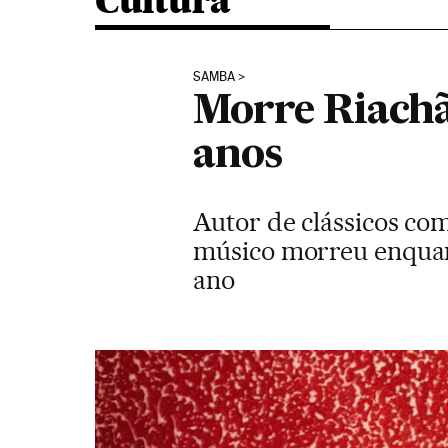
Cultura
SAMBA
Morre Riachão
anos
Autor de clássicos co
músico morreu enquant
ano