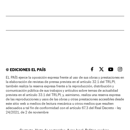
©
EDICIONES EL PAÍS
EL PAÍS BRASIL EN
EL PAÍS BRASI
EL PAÍS B
EL PA
EL PAÍS ejerce la oposición expresa frente al uso de sus obras y prestaciones en
la elaboración de revistas de prensa prevista en el artículo 32.1 del TRLPI;
también realiza la reserva expresa frente a la reproducción, distribución y
comunicación pública de sus trabajos y artículos sobre temas de actualidad
prevista en el artículo 33.1 del TRLPI; y, asimismo, realiza una reserva expresa
de las reproducciones y usos de las obras y otras prestaciones accesibles desde
este sitio web a medios de lectura mecánica u otros medios que resulten
adecuados a tal fin de conformidad con el artículo 67.3 del Real Decreto - ley
24/2021, de 2 de noviembre