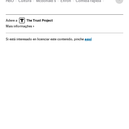
HBO
Cultura
Mcdonald's
Enron
Comida rápida
Série documental
Netflix
Gêneros séries
Plataformas digitales
Séries tv
Monopoly
Adere a
Mais informações
aquí
Si está interesado en licenciar este contenido, pinche