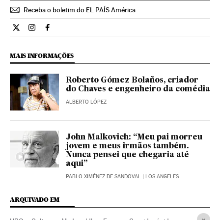
Receba o boletim do EL PAÍS América
Cultura El País Brasil en Twitter
Cultura El País Brasil en Instagram
Cultura El País Brasil en Facebook
MAIS INFORMAÇÕES
Roberto Gómez Bolaños, criador
do Chaves e engenheiro da comédia
ALBERTO LÓPEZ
John Malkovich: “Meu pai morreu
jovem e meus irmãos também.
Nunca pensei que chegaria até
aqui”
PABLO XIMÉNEZ DE SANDOVAL
| LOS ANGELES
ARQUIVADO EM