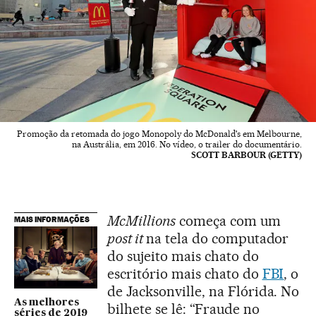
Promoção da retomada do jogo Monopoly do McDonald's em Melbourne,
na Austrália, em 2016. No vídeo, o trailer do documentário.
SCOTT BARBOUR (GETTY)
McMillions
começa com um
MAIS INFORMAÇÕES
post it
na tela do computador
do sujeito mais chato do
escritório mais chato do
FBI
, o
de Jacksonville, na Flórida. No
As melhores
bilhete se lê: “Fraude no
séries de 2019