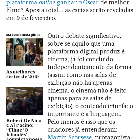
plataforma
online
ganhar o Oscar
de melhor
filme? Aposta total... as cartas serão reveladas
em 9 de fevereiro.
Outro debate significativo,
MAIS INFORMAÇÕES
sobre se aquilo que uma
plataforma digital produz é
cinema, já foi concluído.
Independentemente da forma
As melhores
(assim como nas salas de
séries de 2019
exibição não há apenas
cinema, o cinema não é feito
apenas para as salas de
exibição), o conteúdo triunfa: o
importante é a linguagem.
Pelo menos é isso que os
Robert De Niro
e Al Pacino:
criadores já entenderam:
“Filme ‘O
Irlandês’
Martin Scorsese
, protagonista
completa nosso