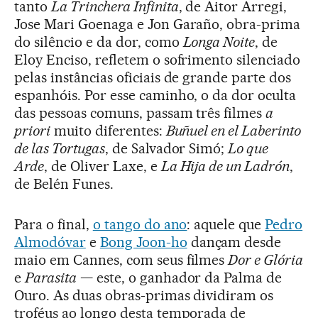
tanto
La Trinchera Infinita
, de Aitor Arregi,
Jose Mari Goenaga e Jon Garaño, obra-prima
do silêncio e da dor, como
Longa Noite
, de
Eloy Enciso, refletem o sofrimento silenciado
pelas instâncias oficiais de grande parte dos
espanhóis. Por esse caminho, o da dor oculta
das pessoas comuns, passam três filmes
a
priori
muito diferentes:
Buñuel en el Laberinto
de las Tortugas
, de Salvador Simó;
Lo que
Arde
, de Oliver Laxe, e
La Hija de un Ladrón
,
de Belén Funes.
Para o final,
o tango do ano
: aquele que
Pedro
Almodóvar
e
Bong Joon-ho
dançam desde
maio em Cannes, com seus filmes
Dor e Glória
e
Parasita
— este, o ganhador da Palma de
Ouro. As duas obras-primas dividiram os
troféus ao longo desta temporada de