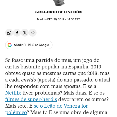
GREGORIO BELINCHÓN
Madri -
DEC
29, 2019 - 14:33
EST
Compartir en Whatsapp
Compartir en Facebook
Compartir en Twitter
Desplegar Redes Sociales
Añadir EL PAÍS en Google
Se fosse uma partida de mus, um jogo de
cartas bastante popular na Espanha, 2019
obteve quase as mesmas cartas que 2018, mas
a cada
envido
(aposta) do ano passado, o atual
lhe respondeu com mais apostas. E se a
Netflix
tiver problemas? Mais duas. E se os
filmes de super-heróis
devorarem os outros?
Mais sete. E
se o Leão de Veneza for
polêmico
? Mais 17. E se uma obra de alguma