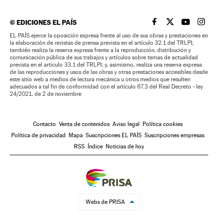
©
EDICIONES EL PAÍS
EL PAÍS BRASIL EN
EL PAÍS BRASI
EL PAÍS B
EL PA
EL PAÍS ejerce la oposición expresa frente al uso de sus obras y prestaciones en
la elaboración de revistas de prensa prevista en el artículo 32.1 del TRLPI;
también realiza la reserva expresa frente a la reproducción, distribución y
comunicación pública de sus trabajos y artículos sobre temas de actualidad
prevista en el artículo 33.1 del TRLPI; y, asimismo, realiza una reserva expresa
de las reproducciones y usos de las obras y otras prestaciones accesibles desde
este sitio web a medios de lectura mecánica u otros medios que resulten
adecuados a tal fin de conformidad con el artículo 67.3 del Real Decreto - ley
24/2021, de 2 de noviembre
Contacto
Venta de contenidos
Aviso legal
Política cookies
Política de privacidad
Mapa
Suscripciones EL PAÍS
Suscripciones empresas
RSS
Índice
Noticias de hoy
Webs de PRISA