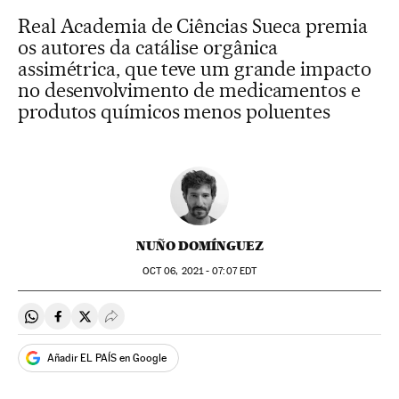
Real Academia de Ciências Sueca premia
os autores da catálise orgânica
assimétrica, que teve um grande impacto
no desenvolvimento de medicamentos e
produtos químicos menos poluentes
NUÑO DOMÍNGUEZ
OCT
06, 2021 - 07:07
EDT
Compartir en Whatsapp
Compartir en Facebook
Compartir en Twitter
Desplegar Redes Sociales
Añadir EL PAÍS en Google