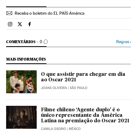
Receba o boletim do EL PAÍS América
Brasil El País Brasil en Instagram
Brasil El País Brasil en Twitter
Brasil El País Brasil en Facebook
COMENTÁRIOS
Regras
›
COMENTÁRIOS
0
MAIS INFORMAÇÕES
O que assistir para chegar em dia
ao Oscar 2021
JOANA OLIVEIRA
| SÃO PAULO
Filme chileno ‘Agente duplo’ é o
único representante da América
Latina na premiação do Oscar 2021
CAMILA OSORIO
| MÉXICO