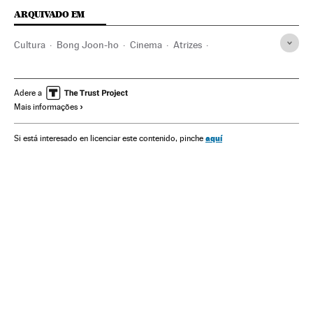
ARQUIVADO EM
Cultura
Bong Joon-ho
Cinema
Atrizes
Prêmios cinema
Prêmios Oscar
Prémios BAFTA
Diretores cinema
Adere a
Mais informações
aquí
Si está interesado en licenciar este contenido, pinche