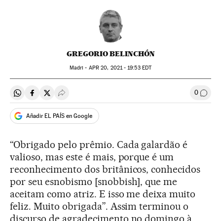
GREGORIO BELINCHÓN
Madri -
APR
20, 2021 - 19:53
EDT
0
Compartir en Whatsapp
Compartir en Facebook
Compartir en Twitter
Desplegar Redes Sociales
Comen
Añadir EL PAÍS en Google
“Obrigado pelo prêmio. Cada galardão é
valioso, mas este é mais, porque é um
reconhecimento dos britânicos, conhecidos
por seu esnobismo [snobbish], que me
aceitam como atriz. E isso me deixa muito
feliz. Muito obrigada”. Assim terminou o
discurso de agradecimento no domingo à