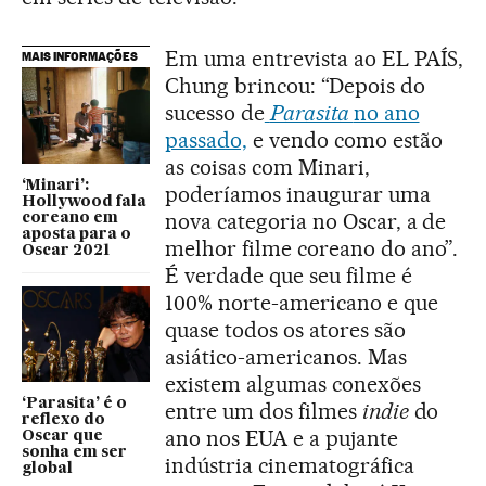
Em uma entrevista ao EL PAÍS,
MAIS INFORMAÇÕES
Chung brincou: “Depois do
sucesso de
Parasita
no ano
passado,
e vendo como estão
as coisas com Minari,
‘Minari’:
poderíamos inaugurar uma
Hollywood fala
nova categoria no Oscar, a de
coreano em
aposta para o
melhor filme coreano do ano”.
Oscar 2021
É verdade que seu filme é
100% norte-americano e que
quase todos os atores são
asiático-americanos. Mas
existem algumas conexões
‘Parasita’ é o
entre um dos filmes
indie
do
reflexo do
ano nos EUA e a pujante
Oscar que
sonha em ser
indústria cinematográfica
global