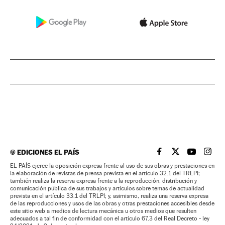
©
EDICIONES EL PAÍS
EL PAÍS BRASIL EN
EL PAÍS BRASI
EL PAÍS B
EL PA
EL PAÍS ejerce la oposición expresa frente al uso de sus obras y prestaciones en
la elaboración de revistas de prensa prevista en el artículo 32.1 del TRLPI;
también realiza la reserva expresa frente a la reproducción, distribución y
comunicación pública de sus trabajos y artículos sobre temas de actualidad
prevista en el artículo 33.1 del TRLPI; y, asimismo, realiza una reserva expresa
de las reproducciones y usos de las obras y otras prestaciones accesibles desde
este sitio web a medios de lectura mecánica u otros medios que resulten
adecuados a tal fin de conformidad con el artículo 67.3 del Real Decreto - ley