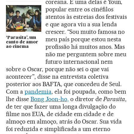
coreana. E uma delas é Youn,
popular entre os cinéfilos
atentos às estreias dos festivais
e que agora viu a sua lenda
crescer. “Sou muito famosa no
‘Parasita’, um
meu país porque estou nesta
canto de amor
profissão há muitos anos. Mas
ao cinema
não me perguntem sobre meu
futuro internacional nem
sobre o Oscar, porque não sei o que vai
acontecer”, disse na entrevista coletiva
posterior aos BAFTA, que concedeu de Seul.
Com a
pandemia
, ela foi poupada, como bem
lhe disse
Bong Joon-ho,
o diretor de
Parasita
,
de ter que fazer uma longa divulgação do
filme nos EUA, de cidade em cidade e de
almoço em almoço, atrás do Oscar. Sua vida
foi reduzida e simplificada a um eterno