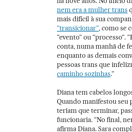
há nove anos. No início 
nem era a mulher trans
q
mais difícil à sua compa
“transicionar”
, como se 
“evento” ou “processo”. “
conta, numa manhã de fev
enquanto as demais conv
pessoas trans que infel
caminho sozinhas
.”
Diana tem cabelos longos,
Quando manifestou seu 
teriam que terminar, pas
funcionaria. “No final, 
afirma Diana. Sara compl