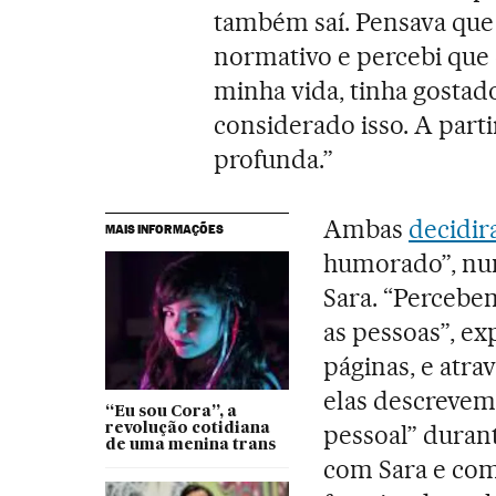
também saí. Pensava que
normativo e percebi que 
minha vida, tinha gostad
considerado isso. A part
profunda.”
Ambas
decidir
MAIS INFORMAÇÕES
humorado”, num
Sara. “Percebe
as pessoas”, ex
páginas, e atr
elas descrevem
“Eu sou Cora”, a
pessoal” duran
revolução cotidiana
de uma menina trans
com Sara e comi