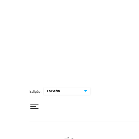
Pular para o conteúdo
ESPAÑA
Edição: