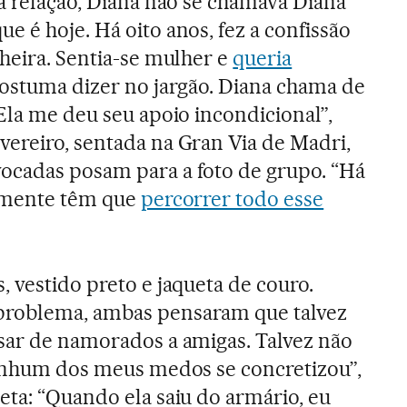
da relação, Diana não se chamava Diana
ue é hoje. Há oito anos, fez a confissão
nheira. Sentia-se mulher e
queria
costuma dizer no jargão. Diana chama de
Ela me deu seu apoio incondicional”,
ereiro, sentada na Gran Via de Madri,
ocadas posam para a foto de grupo. “Há
izmente têm que
percorrer todo esse
 vestido preto e jaqueta de couro.
problema, ambas pensaram que talvez
sar de namorados a amigas. Talvez não
nenhum dos meus medos se concretizou”,
eta: “Quando ela saiu do armário, eu