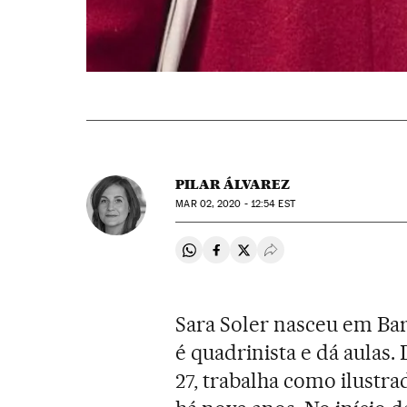
PILAR ÁLVAREZ
MAR
02, 2020 - 12:54
EST
Compartir en Whatsapp
Compartir en Facebook
Compartir en Twitter
Desplegar Redes Soci
Sara Soler nasceu em Bar
é quadrinista e dá aulas
27, trabalha como ilustra