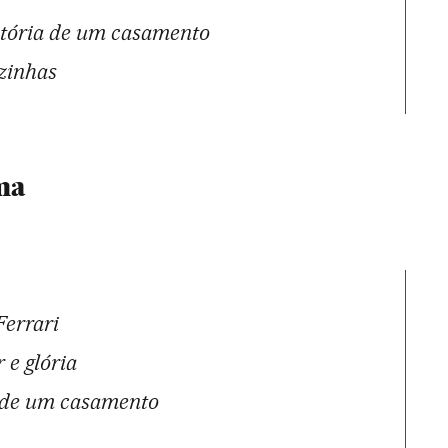
stória de um casamento
zinhas
ma
Ferrari
 e glória
 de um casamento