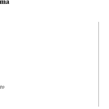
ama
to