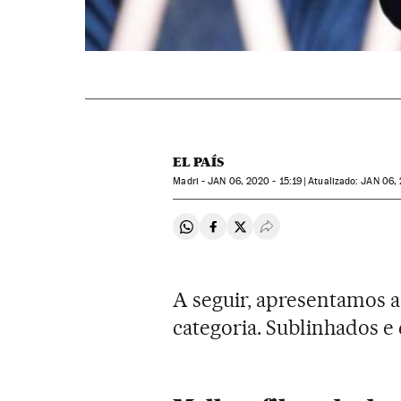
EL PAÍS
Madri -
JAN
06, 2020 - 15:19
atualizado:
JAN
06, 
Compartir en Whatsapp
Compartir en Facebook
Compartir en Twitter
Desplegar Redes Soci
A seguir, apresentamos a
categoria. Sublinhados e