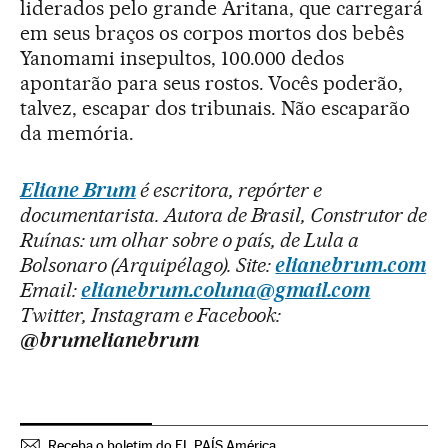
liderados pelo grande Aritana, que carregará
em seus braços os corpos mortos dos bebês
Yanomami insepultos, 100.000 dedos
apontarão para seus rostos. Vocês poderão,
talvez, escapar dos tribunais. Não escaparão
da memória.
Eliane Brum
é escritora, repórter e
documentarista. Autora de Brasil, Construtor de
Ruínas: um olhar sobre o país, de Lula a
Bolsonaro (Arquipélago). Site:
elianebrum.com
Email:
elianebrum.coluna@gmail.com
Twitter, Instagram e Facebook:
@brumelianebrum
Receba o boletim do EL PAÍS América