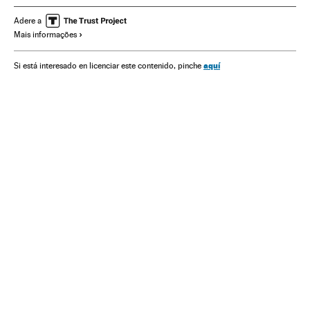
Indígenas
Eliane Brum
Genocídio
Haia
Adere a
Mais informações
aquí
Si está interesado en licenciar este contenido, pinche