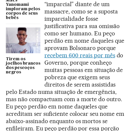
Mães
“imparcial” diante de um
Yanomami
imploram pelos
massacre, como se a suposta
corpos de seus
imparcialidade fosse
bebês
justificativa para sua omissão
como ser humano. Eu peço
perdão em nome daqueles que
aprovam Bolsonaro porque
recebem 600 reais por mês
do
Tirem os
Governo, porque conheço
joelhos brancos
dos pescoços
muitas pessoas em situação de
negros
pobreza que exigem seus
direitos de serem assistidas
pelo Estado numa situação de emergência,
mas não compactuam com a morte do outro.
Eu peço perdão em nome daqueles que
acreditam ser suficiente colocar seu nome em
abaixo-assinado enquanto os mortos se
enfileiram. Eu peço perdão por essa porção