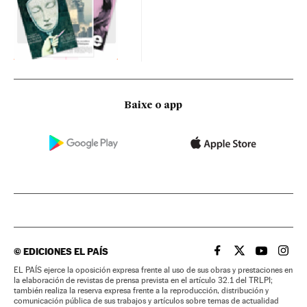
Baixe o app
©
EDICIONES EL PAÍS
EL PAÍS BRASIL EN
EL PAÍS BRASI
EL PAÍS B
EL PA
EL PAÍS ejerce la oposición expresa frente al uso de sus obras y prestaciones en
la elaboración de revistas de prensa prevista en el artículo 32.1 del TRLPI;
también realiza la reserva expresa frente a la reproducción, distribución y
comunicación pública de sus trabajos y artículos sobre temas de actualidad