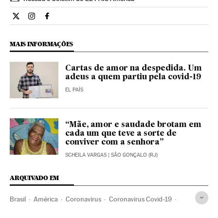
Opiniao El País Brasil en Twitter
Opiniao El País Brasil en Instagram
Opiniao El País Brasil en Facebook
MAIS INFORMAÇÕES
Cartas de amor na despedida. Um
adeus a quem partiu pela covid-19
EL PAÍS
“Mãe, amor e saudade brotam em
cada um que teve a sorte de
conviver com a senhora”
SCHEILA VARGAS
| SÃO GONÇALO (RJ)
ARQUIVADO EM
Brasil
América
Coronavirus
Coronavirus Covid-19
Cloroquina
Jair Bolsonaro
Exército Brasileiro