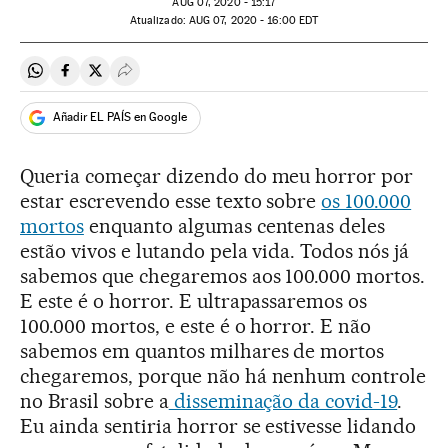
AUG
07, 2020 - 15:17
atualizado:
AUG
07, 2020 - 16:00
EDT
Compartir en Whatsapp
Compartir en Facebook
Compartir en Twitter
Desplegar Redes Sociales
Añadir EL PAÍS en Google
Queria começar dizendo do meu horror por
estar escrevendo esse texto sobre
os 100.000
mortos
enquanto algumas centenas deles
estão vivos e lutando pela vida. Todos nós já
sabemos que chegaremos aos 100.000 mortos.
E este é o horror. E ultrapassaremos os
100.000 mortos, e este é o horror. E não
sabemos em quantos milhares de mortos
chegaremos, porque não há nenhum controle
no Brasil sobre a
disseminação da covid-19
.
Eu ainda sentiria horror se estivesse lidando