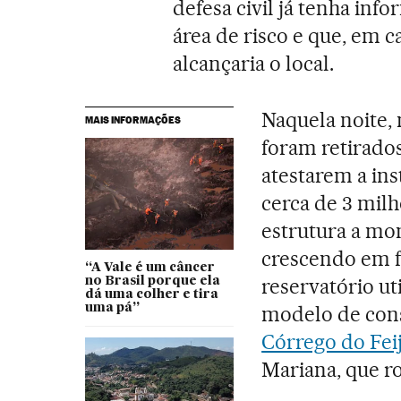
defesa civil já tenha inf
área de risco e que, em
alcançaria o local.
Naquela noite,
MAIS INFORMAÇÕES
foram retirados
atestarem a ins
cerca de 3 mil
estrutura a mo
crescendo em f
“A Vale é um câncer
reservatório ut
no Brasil porque ela
dá uma colher e tira
uma pá”
modelo de cons
Córrego do Fe
Mariana, que 