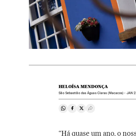
HELOÍSA MENDONÇA
São Sebastião das Águas Claras (Macacos) -
JAN
23
Compartir en Whatsapp
Compartir en Facebook
Compartir en Twitter
Desplegar Redes Soci
“Há quase um ano, o nos