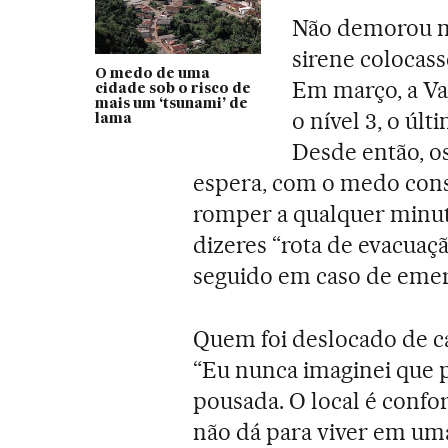
Não demorou mu
sirene colocass
O medo de uma
Em março, a Val
cidade sob o risco de
mais um ‘tsunami’ de
o nível 3, o úl
lama
Desde então, 
espera, com o medo const
romper a qualquer minut
dizeres “rota de evacuaçã
seguido em caso de emer
Quem foi deslocado de cas
“Eu nunca imaginei que 
pousada. O local é confo
não dá para viver em um