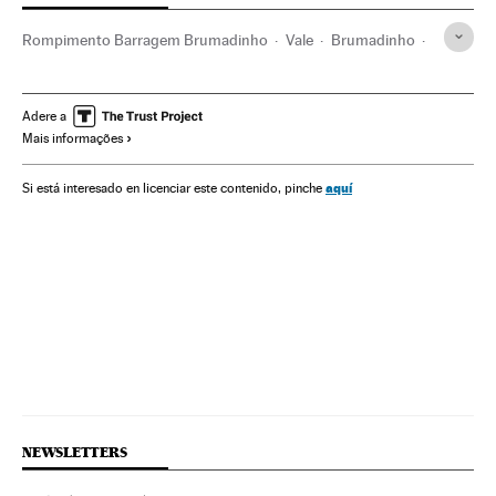
Rompimento Barragem Brumadinho
Vale
Brumadinho
Rejeitos industriais
Acidentes mineração
Vazamentos
Acidentes trabalhistas
Acidentes trabalhistas
Adere a
Mais informações
Minas Gerais
Acidentes
Brasil
Mineração
Riscos trabalhistas
Matérias-primas
América do Sul
aquí
Si está interesado en licenciar este contenido, pinche
Desastres
Problemas ambientais
América
Acontecimentos
Empresas
Condições trabalho
Trabalho
Economia
Indústria
Meio ambiente
NEWSLETTERS