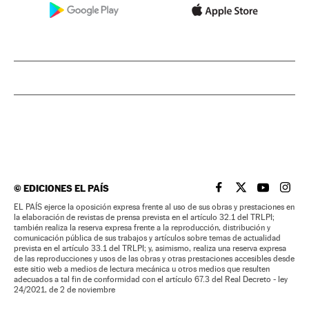
©
EDICIONES EL PAÍS
EL PAÍS BRASIL EN
EL PAÍS BRASI
EL PAÍS B
EL PA
EL PAÍS ejerce la oposición expresa frente al uso de sus obras y prestaciones en
la elaboración de revistas de prensa prevista en el artículo 32.1 del TRLPI;
también realiza la reserva expresa frente a la reproducción, distribución y
comunicación pública de sus trabajos y artículos sobre temas de actualidad
prevista en el artículo 33.1 del TRLPI; y, asimismo, realiza una reserva expresa
de las reproducciones y usos de las obras y otras prestaciones accesibles desde
este sitio web a medios de lectura mecánica u otros medios que resulten
adecuados a tal fin de conformidad con el artículo 67.3 del Real Decreto - ley
24/2021, de 2 de noviembre