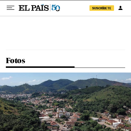
SUSCRÍBETE
Pular para o conteúdo
Fotos