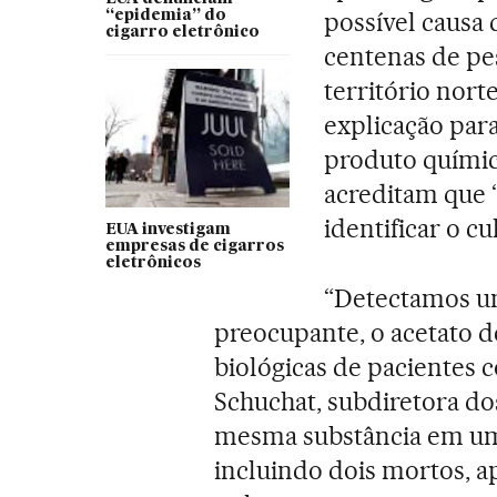
possível causa 
“epidemia” do
cigarro eletrônico
centenas de pe
território nor
explicação par
produto químic
acreditam que 
identificar o cu
EUA investigam
empresas de cigarros
eletrônicos
“Detectamos u
preocupante, o acetato d
biológicas de pacientes
Schuchat, subdiretora do
mesma substância em uma
incluindo dois mortos, 