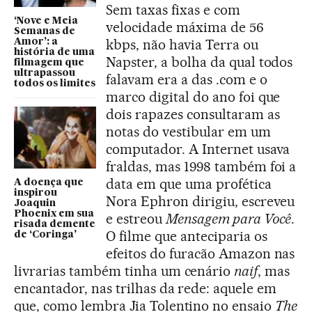
Sem taxas fixas e com
‘Nove e Meia
velocidade máxima de 56
Semanas de
kbps, não havia Terra ou
Amor’: a
história de uma
Napster, a bolha da qual todos
filmagem que
ultrapassou
falavam era a das .com e o
todos os limites
marco digital do ano foi que
dois rapazes consultaram as
notas do vestibular em um
computador. A Internet usava
fraldas, mas 1998 também foi a
data em que uma profética
A doença que
inspirou
Nora Ephron dirigiu, escreveu
Joaquin
Phoenix em sua
e estreou
Mensagem para Você
.
risada demente
O filme que anteciparia os
de ‘Coringa’
efeitos do furacão Amazon nas
livrarias também tinha um cenário
naif
, mas
encantador, nas trilhas da rede: aquele em
que, como lembra Jia Tolentino no ensaio
The