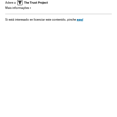
Programação
Televisão
Meios comunicação
Adere a
Mais informações
Comunicação
aquí
Si está interesado en licenciar este contenido, pinche