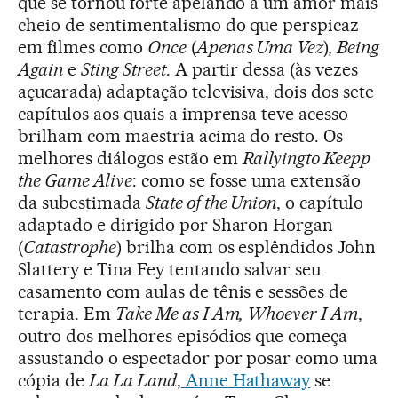
que se tornou forte apelando a um amor mais
cheio de sentimentalismo do que perspicaz
em filmes como
Once
(
Apenas Uma Vez
),
Being
Again
e
Sting Street
. A partir dessa (às vezes
açucarada) adaptação televisiva, dois dos sete
capítulos aos quais a imprensa teve acesso
brilham com maestria acima do resto. Os
melhores diálogos estão em
Rallyingto Keepp
the Game Alive
: como se fosse uma extensão
da subestimada
State of the Union
, o capítulo
adaptado e dirigido por Sharon Horgan
(
Catastrophe
) brilha com os esplêndidos John
Slattery e Tina Fey tentando salvar seu
casamento com aulas de tênis e sessões de
terapia. Em
Take Me as I Am, Whoever I Am
,
outro dos melhores episódios que começa
assustando o espectador por posar como uma
cópia de
La La Land
,
Anne Hathaway
se