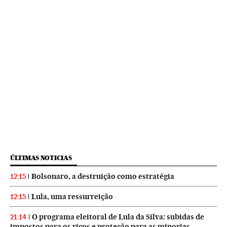
ÚLTIMAS NOTICIAS
Bolsonaro, a destruição como estratégia
12:15
Lula, uma ressurreição
12:15
O programa eleitoral de Lula da Silva: subidas de
21:14
impostos para os ricos e proteção para as minorias