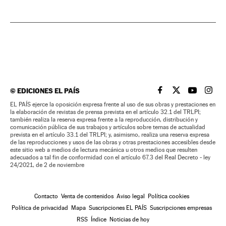
©
EDICIONES EL PAÍS
EL PAÍS BRASIL EN
EL PAÍS BRASI
EL PAÍS B
EL PA
EL PAÍS ejerce la oposición expresa frente al uso de sus obras y prestaciones en
la elaboración de revistas de prensa prevista en el artículo 32.1 del TRLPI;
también realiza la reserva expresa frente a la reproducción, distribución y
comunicación pública de sus trabajos y artículos sobre temas de actualidad
prevista en el artículo 33.1 del TRLPI; y, asimismo, realiza una reserva expresa
de las reproducciones y usos de las obras y otras prestaciones accesibles desde
este sitio web a medios de lectura mecánica u otros medios que resulten
adecuados a tal fin de conformidad con el artículo 67.3 del Real Decreto - ley
24/2021, de 2 de noviembre
Contacto
Venta de contenidos
Aviso legal
Política cookies
Política de privacidad
Mapa
Suscripciones EL PAÍS
Suscripciones empresas
RSS
Índice
Noticias de hoy