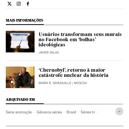
Cultura El País Brasil en Twitter
Cultura El País Brasil en Instagram
Cultura El País Brasil en Facebook
MAIS INFORMAÇÕES
Usuários transformam seus murais
no Facebook em ‘bolhas’
ideológicas
JAVIER SALAS
‘Chernobyl’, retorno à maior
catástrofe nuclear da história
MARÍA R. SAHUQUILLO
| MOSCOU
ARQUIVADO EM
Série animação
Gêneros séries
Brasil
Séries tv
América do Sul
América Latina
Programa tv
América