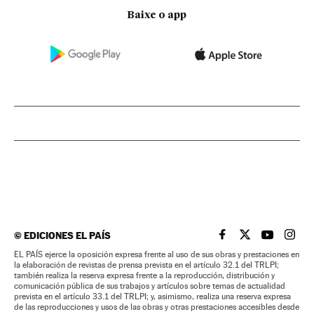
Baixe o app
©
EDICIONES EL PAÍS
EL PAÍS BRASIL EN
EL PAÍS BRASI
EL PAÍS B
EL PA
EL PAÍS ejerce la oposición expresa frente al uso de sus obras y prestaciones en
la elaboración de revistas de prensa prevista en el artículo 32.1 del TRLPI;
también realiza la reserva expresa frente a la reproducción, distribución y
comunicación pública de sus trabajos y artículos sobre temas de actualidad
prevista en el artículo 33.1 del TRLPI; y, asimismo, realiza una reserva expresa
de las reproducciones y usos de las obras y otras prestaciones accesibles desde