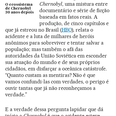
Chernobyl
, uma mistura entre
O ecossistema
de Chernobyl
documentário e série de ficção
30 anos depois
baseada em fatos reais. A
produção, de cinco capítulos e
que já estreou no Brasil (
HBO
), relata o
acidente e a luta de milhares de heróis
anônimos para sobreviver e tentar salvar a
população; mas também o afã das
autoridades da União Soviética em esconder
sua atuação do mundo e de seus próprios
cidadãos, em disfarçar a oceânica catástrofe.
“Quanto custam as mentiras? Não é que
vamos confundi-las com verdades, o perigo é
ouvir tantas que já não reconheçamos a
verdade.”
E a verdade dessa pergunta lapidar que dá
início a
Chernobyl
é que o acidente esteve