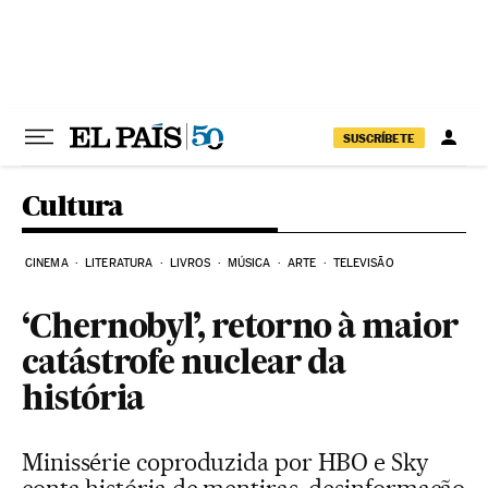
Pular para o conteúdo
SUSCRÍBETE
Cultura
CINEMA
LITERATURA
LIVROS
MÚSICA
ARTE
TELEVISÃO
‘Chernobyl’, retorno à maior
catástrofe nuclear da
história
Minissérie coproduzida por HBO e Sky