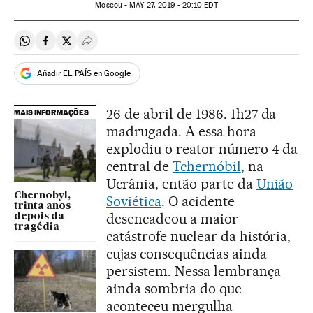
Moscou -
MAY
27, 2019 - 20:10
EDT
Compartir en Whatsapp
Compartir en Facebook
Compartir en Twitter
Desplegar Redes Sociales
Añadir EL PAÍS en Google
26 de abril de 1986. 1h27 da
MAIS INFORMAÇÕES
madrugada. A essa hora
explodiu o reator número 4 da
central de
Tchernóbil
, na
Ucrânia, então parte da
União
Chernobyl,
Soviética
. O acidente
trinta anos
desencadeou a maior
depois da
tragédia
catástrofe nuclear da história,
cujas consequências ainda
persistem. Nessa lembrança
ainda sombria do que
aconteceu mergulha