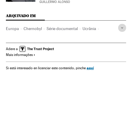
GUILLERMO ALONSO
ARQUIVADO EM
Europa
Chernobyl
Série documental
Ucrânia
Rússia
Europa Leste
Chernobyl
Séries americanas
HBO
Série histórica
Miniseries
Série dramática
Adere a
Mais informações
Série britânica
Gêneros séries
Séries tv
Programa tv
Televisão
Programação
Meios comunicação
aquí
Si está interesado en licenciar este contenido, pinche
Comunicação