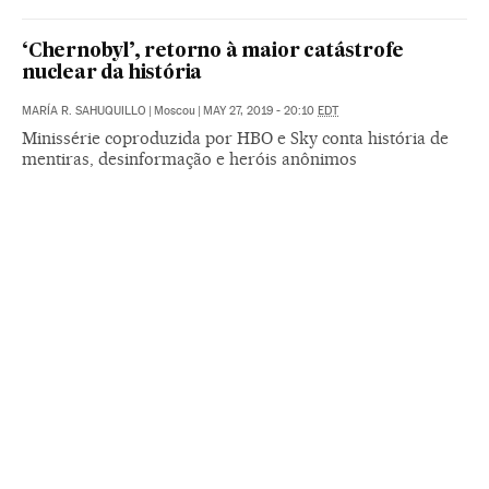
‘Chernobyl’, retorno à maior catástrofe
nuclear da história
MARÍA R. SAHUQUILLO
|
Moscou
|
MAY 27, 2019 - 20:10
EDT
Minissérie coproduzida por HBO e Sky conta história de
mentiras, desinformação e heróis anônimos