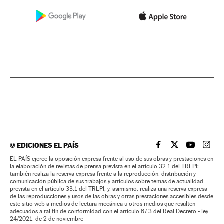
©
EDICIONES EL PAÍS
EL PAÍS BRASIL EN
EL PAÍS BRASI
EL PAÍS B
EL PA
EL PAÍS ejerce la oposición expresa frente al uso de sus obras y prestaciones en
la elaboración de revistas de prensa prevista en el artículo 32.1 del TRLPI;
también realiza la reserva expresa frente a la reproducción, distribución y
comunicación pública de sus trabajos y artículos sobre temas de actualidad
prevista en el artículo 33.1 del TRLPI; y, asimismo, realiza una reserva expresa
de las reproducciones y usos de las obras y otras prestaciones accesibles desde
este sitio web a medios de lectura mecánica u otros medios que resulten
adecuados a tal fin de conformidad con el artículo 67.3 del Real Decreto - ley
24/2021, de 2 de noviembre