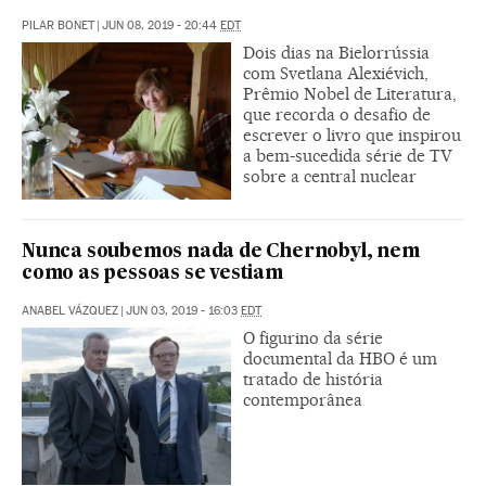
PILAR BONET
|
JUN 08, 2019 - 20:44
EDT
Dois dias na Bielorrússia
com Svetlana Alexiévich,
Prêmio Nobel de Literatura,
que recorda o desafio de
escrever o livro que inspirou
a bem-sucedida série de TV
sobre a central nuclear
Nunca soubemos nada de Chernobyl, nem
como as pessoas se vestiam
ANABEL VÁZQUEZ
|
JUN 03, 2019 - 16:03
EDT
O figurino da série
documental da HBO é um
tratado de história
contemporânea