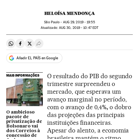
HELOÍSA MENDONÇA
São Paulo -
AUG
29, 2019 - 19:55
atualizado:
AUG
30, 2019 - 10:47
EDT
Compartir en Whatsapp
Compartir en Facebook
Compartir en Twitter
Desplegar Redes Sociales
Añadir EL PAÍS en Google
O resultado do PIB do segundo
MAIS INFORMAÇÕES
trimestre surpreendeu o
mercado, que esperava um
avanço marginal no período,
com o avanço de 0,4
%,
o dobro
O ambicioso
das projeções das principais
pacote de
instituições financeiras.
privatização de
Bolsonaro vai
Apesar do alento, a economia
dos Correios à
concessão de
brasileira mantém o ritmo