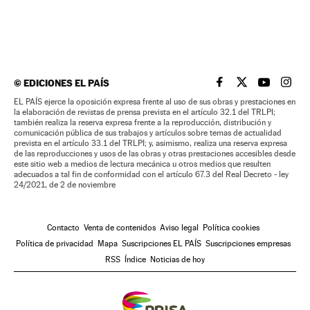
©
EDICIONES EL PAÍS
EL PAÍS BRASIL EN
EL PAÍS BRASI
EL PAÍS B
EL PA
EL PAÍS ejerce la oposición expresa frente al uso de sus obras y prestaciones en
la elaboración de revistas de prensa prevista en el artículo 32.1 del TRLPI;
también realiza la reserva expresa frente a la reproducción, distribución y
comunicación pública de sus trabajos y artículos sobre temas de actualidad
prevista en el artículo 33.1 del TRLPI; y, asimismo, realiza una reserva expresa
de las reproducciones y usos de las obras y otras prestaciones accesibles desde
este sitio web a medios de lectura mecánica u otros medios que resulten
adecuados a tal fin de conformidad con el artículo 67.3 del Real Decreto - ley
24/2021, de 2 de noviembre
Contacto
Venta de contenidos
Aviso legal
Política cookies
Política de privacidad
Mapa
Suscripciones EL PAÍS
Suscripciones empresas
RSS
Índice
Noticias de hoy