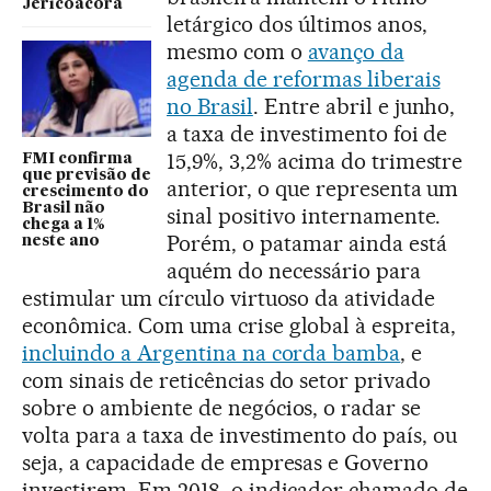
Jericoacora
letárgico dos últimos anos,
mesmo com o
avanço da
agenda de reformas liberais
no Brasil
. Entre abril e junho,
a taxa de investimento foi de
15,9%, 3,2% acima do trimestre
FMI confirma
que previsão de
anterior, o que representa um
crescimento do
Brasil não
sinal positivo internamente.
chega a 1%
Porém, o patamar ainda está
neste ano
aquém do necessário para
estimular um círculo virtuoso da atividade
econômica. Com uma crise global à espreita,
incluindo a Argentina na corda bamba
, e
com sinais de reticências do setor privado
sobre o ambiente de negócios, o radar se
volta para a taxa de investimento do país, ou
seja, a capacidade de empresas e Governo
investirem. Em 2018, o indicador chamado de