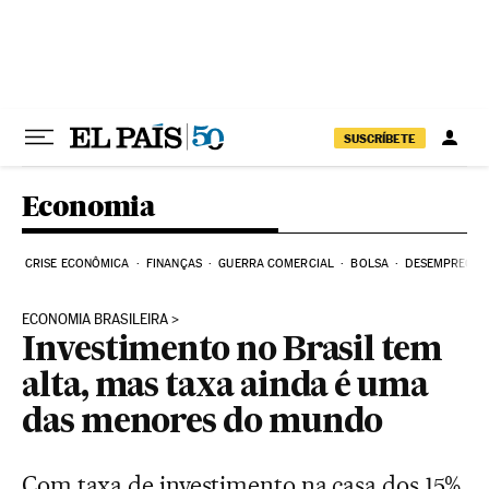
Pular para o conteúdo
SUSCRÍBETE
Economia
CRISE ECONÔMICA
FINANÇAS
GUERRA COMERCIAL
BOLSA
DESEMPREGO
ECONOMIA BRASILEIRA
Investimento no Brasil tem
alta, mas taxa ainda é uma
das menores do mundo
Com taxa de investimento na casa dos 15%,